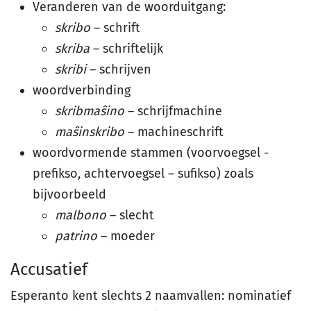
Veranderen van de woorduitgang:
skribo
– schrift
skriba
– schriftelijk
skribi
– schrijven
woordverbinding
skribmaŝino
– schrijfmachine
maŝinskribo
– machineschrift
woordvormende stammen (voorvoegsel -
prefikso, achtervoegsel – sufikso) zoals
bijvoorbeeld
malbono
– slecht
patrino
– moeder
Accusatief
Esperanto kent slechts 2 naamvallen: nominatief