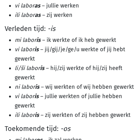
vi labor
as
– jullie werken
ili labor
as
– zij werken
Verleden tijd:
-is
mi labor
is
– ik werkte of ik heb gewerkt
vi labor
is
– jij/gij/je/ge/u werkte of jij hebt
gewerkt
li/ŝi labor
is
– hij/zij werkte of hij/zij heeft
gewerkt
ni labor
is
– wij werkten of wij hebben gewerkt
vi labor
is
– jullie werkten of jullie hebben
gewerkt
ili labor
is
– zij werkten of zij hebben gewerkt
Toekomende tijd:
-os