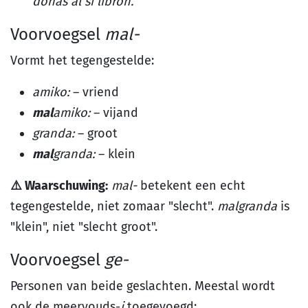
donas al ŝi libron.
Voorvoegsel
mal-
Vormt het tegengestelde:
amiko:
– vriend
mal
amiko:
– vijand
granda:
– groot
mal
granda:
– klein
⚠️ Waarschuwing:
mal-
betekent een echt
tegengestelde, niet zomaar "slecht".
malgranda
is
"klein", niet "slecht groot".
Voorvoegsel
ge-
Personen van beide geslachten. Meestal wordt
ook de meervouds-
j
toegevoegd: