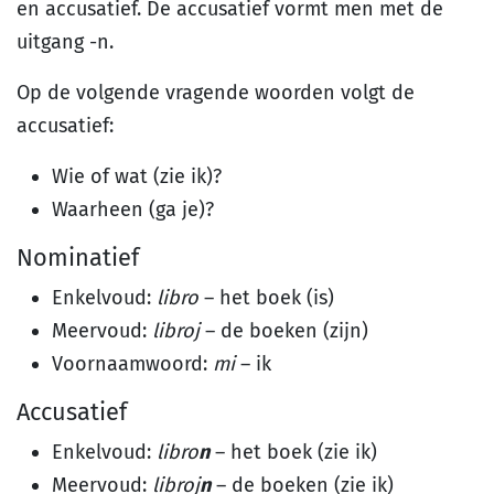
en accusatief. De accusatief vormt men met de
uitgang -n.
Op de volgende vragende woorden volgt de
accusatief:
Wie of wat (zie ik)?
Waarheen (ga je)?
Nominatief
Enkelvoud:
libro
– het boek (is)
Meervoud:
libroj
– de boeken (zijn)
Voornaamwoord:
mi
– ik
Accusatief
Enkelvoud:
libro
n
– het boek (zie ik)
Meervoud:
libroj
n
– de boeken (zie ik)