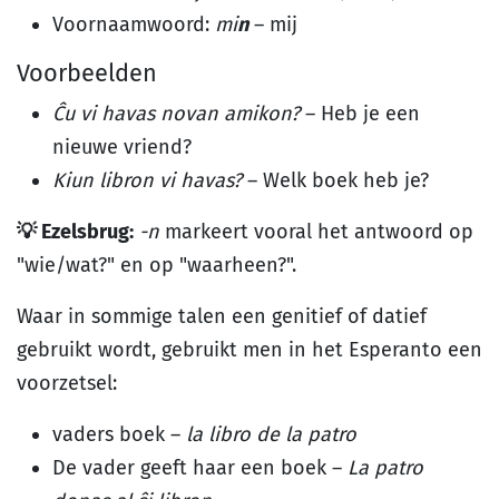
Voornaamwoord:
mi
n
– mij
Voorbeelden
Ĉu vi havas novan amikon?
– Heb je een
nieuwe vriend?
Kiun libron vi havas?
– Welk boek heb je?
💡 Ezelsbrug:
-n
markeert vooral het antwoord op
"wie/wat?" en op "waarheen?".
Waar in sommige talen een genitief of datief
gebruikt wordt, gebruikt men in het Esperanto een
voorzetsel:
vaders boek –
la libro de la patro
De vader geeft haar een boek –
La patro