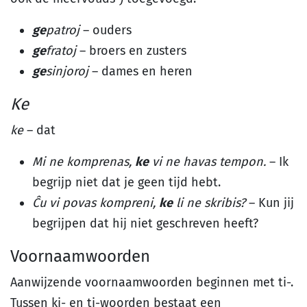
ge
patroj
– ouders
ge
fratoj
– broers en zusters
ge
sinjoroj
– dames en heren
Ke
ke
– dat
Mi ne komprenas,
ke
vi ne havas tempon.
– Ik
begrijp niet dat je geen tijd hebt.
Ĉu vi povas kompreni,
ke
li ne skribis?
– Kun jij
begrijpen dat hij niet geschreven heeft?
Voornaamwoorden
Aanwijzende voornaamwoorden beginnen met ti-.
Tussen ki- en ti-woorden bestaat een