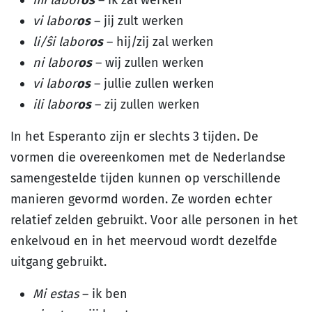
mi labor
os
– ik zal werken
vi labor
os
– jij zult werken
li/ŝi labor
os
– hij/zij zal werken
ni labor
os
– wij zullen werken
vi labor
os
– jullie zullen werken
ili labor
os
– zij zullen werken
In het Esperanto zijn er slechts 3 tijden. De
vormen die overeenkomen met de Nederlandse
samengestelde tijden kunnen op verschillende
manieren gevormd worden. Ze worden echter
relatief zelden gebruikt. Voor alle personen in het
enkelvoud en in het meervoud wordt dezelfde
uitgang gebruikt.
Mi estas
– ik ben