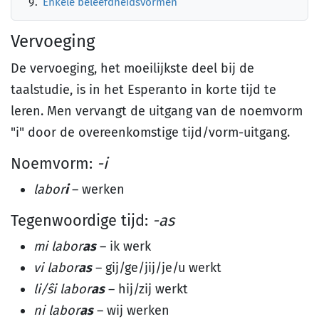
Enkele beleefdheidsvormen
Vervoeging
De vervoeging, het moeilijkste deel bij de
taalstudie, is in het Esperanto in korte tijd te
leren. Men vervangt de uitgang van de noemvorm
"i" door de overeenkomstige tijd/vorm-uitgang.
Noemvorm:
-i
labor
i
– werken
Tegenwoordige tijd:
-as
mi labor
as
– ik werk
vi labor
as
– gij/ge/jij/je/u werkt
li/ŝi labor
as
– hij/zij werkt
ni labor
as
– wij werken