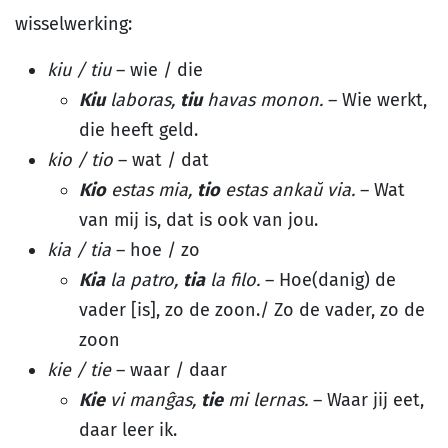
wisselwerking:
kiu / tiu
– wie / die
Kiu
laboras,
tiu
havas monon.
– Wie werkt,
die heeft geld.
kio / tio
– wat / dat
Kio
estas mia,
tio
estas ankaŭ via.
– Wat
van mij is, dat is ook van jou.
kia / tia
– hoe / zo
Kia
la patro,
tia
la filo.
– Hoe(danig) de
vader [is], zo de zoon./ Zo de vader, zo de
zoon
kie / tie
– waar / daar
Kie
vi manĝas,
tie
mi lernas.
– Waar jij eet,
daar leer ik.