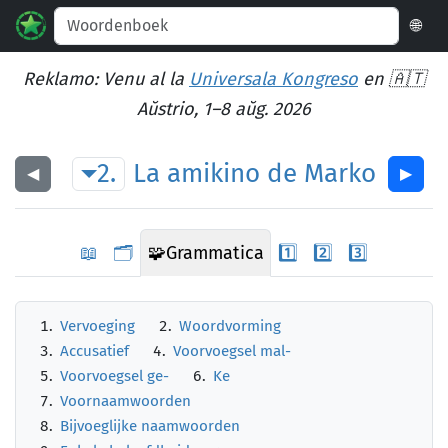
🌐
Reklamo: Venu al la
Universala Kongreso
en 🇦🇹
Aŭstrio, 1–8 aŭg. 2026
2.
La
amikino
de
Marko
◀︎
▶︎
📖
🗂️
🧩
Grammatica
1️⃣
2️⃣
3️⃣
Vervoeging
Woordvorming
Accusatief
Voorvoegsel mal-
Voorvoegsel ge-
Ke
Voornaamwoorden
Bijvoeglijke naamwoorden