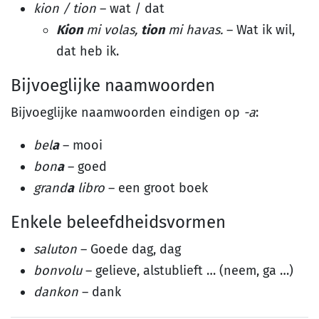
kion / tion
– wat / dat
Kion
mi volas,
tion
mi havas.
– Wat ik wil,
dat heb ik.
Bijvoeglijke naamwoorden
Bijvoeglijke naamwoorden eindigen op
-a
:
bel
a
– mooi
bon
a
– goed
grand
a
libro
– een groot boek
Enkele beleefdheidsvormen
saluton
– Goede dag, dag
bonvolu
– gelieve, alstublieft … (neem, ga …)
dankon
– dank