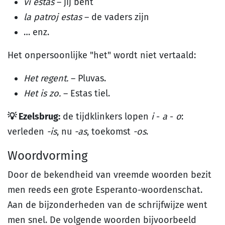
vi estas
– jij bent
la patroj estas
– de vaders zijn
… enz.
Het onpersoonlijke "het" wordt niet vertaald:
Het regent.
– Pluvas.
Het is zo.
– Estas tiel.
💡 Ezelsbrug:
de tijdklinkers lopen
i
-
a
-
o
:
verleden
-is
, nu
-as
, toekomst
-os
.
Woordvorming
Door de bekendheid van vreemde woorden bezit
men reeds een grote Esperanto-woordenschat.
Aan de bijzonderheden van de schrijfwijze went
men snel. De volgende woorden bijvoorbeeld