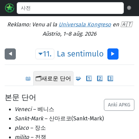
🌐
Reklamo: Venu al la
Universala Kongreso
en 🇦🇹
Aŭstrio, 1–8 aŭg. 2026
11.
La
sentimulo
◀︎
▶︎
📖
🗂️
새로운 단어
🧩
1️⃣
2️⃣
3️⃣
본문 단어
Anki APKG
Veneci
– 베니스
Sankt-Mark
– 산마르코(Sankt-Mark)
placo
– 장소
milito
– 전쟁