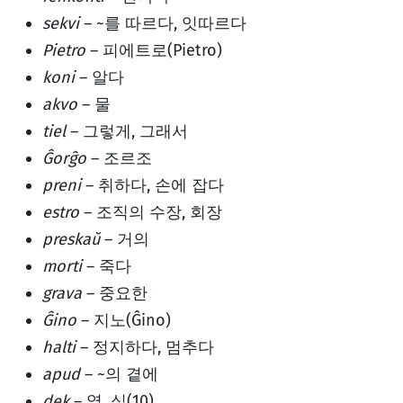
sekvi
– ~를 따르다, 잇따르다
Pietro
– 피에트로(Pietro)
koni
– 알다
akvo
– 물
tiel
– 그렇게, 그래서
Ĝorĝo
– 조르조
preni
– 취하다, 손에 잡다
estro
– 조직의 수장, 회장
preskaŭ
– 거의
morti
– 죽다
grava
– 중요한
Ĝino
– 지노(Ĝino)
halti
– 정지하다, 멈추다
apud
– ~의 곁에
dek
– 열, 십(10)