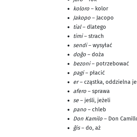
koloro
– kolor
Jakopo
– Jacopo
tial
– dlatego
timi
– strach
sendi
– wysyłać
doĝo
– doża
bezoni
– potrzebować
pagi
– płacić
er
– cząstka, oddzielna j
afero
– sprawa
se
– jeśli, jeżeli
pano
– chleb
Don Kamilo
– Don Camill
ĝis
– do, aż