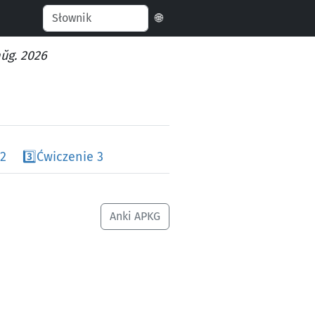
🌐
aŭg. 2026
 2
3️⃣
Ćwiczenie 3
Anki APKG