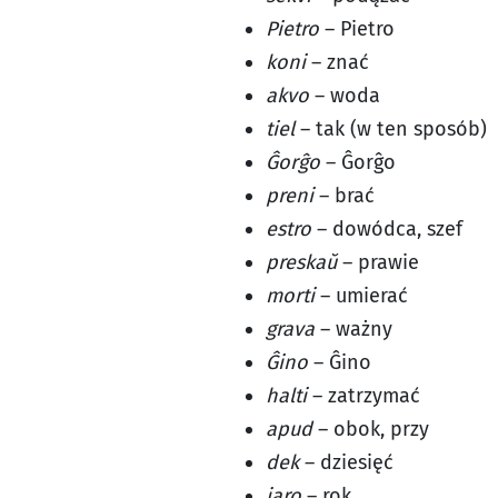
Pietro
– Pietro
koni
– znać
akvo
– woda
tiel
– tak (w ten sposób)
Ĝorĝo
– Ĝorĝo
preni
– brać
estro
– dowódca, szef
preskaŭ
– prawie
morti
– umierać
grava
– ważny
Ĝino
– Ĝino
halti
– zatrzymać
apud
– obok, przy
dek
– dziesięć
jaro
– rok