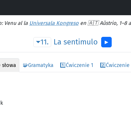
: Venu al la
Universala Kongreso
en 🇦🇹 Aŭstrio, 1–8 
11.
La
sentimulo
▶︎
 słowa
🧩
Gramatyka
1️⃣
Ćwiczenie 1
2️⃣
Ćwiczenie
ek