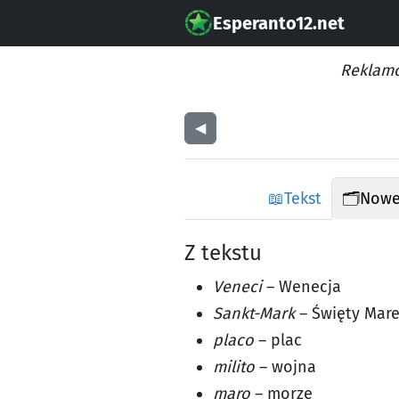
Esperanto12.net
Reklamo
◀︎
📖
Tekst
🗂️
Nowe
Z tekstu
Veneci
– Wenecja
Sankt-Mark
– Święty Mar
placo
– plac
milito
– wojna
maro
– morze