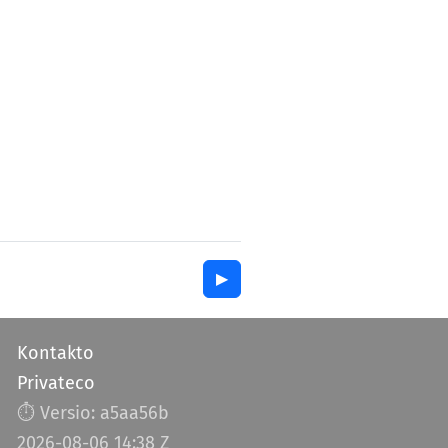
▶︎
Kontakto
Privateco
⏱︎ Versio: a5aa56b
2026-08-06 14:38 Z