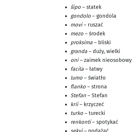
ŝipo
– statek
gondolo
– gondola
movi
– ruszać
mezo
– środek
proksima
– bliski
granda
– duży, wielki
oni
– zaimek nieosobowy
facila
– łatwy
lumo
– światło
flanko
– strona
Stefan
– Stefan
krii
– krzyczeć
turko
– turecki
renkonti
– spotykać
sekvi
– podążać