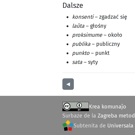
Dalsze
konsenti
– zgadzać się
laŭta
– głośny
proksimume
– około
publika
– publiczny
punkto
– punkt
sata
– syty
◀︎
Krea komunaĵo
Surbaze de la
Zagreba meto
Subtenita de
Universala