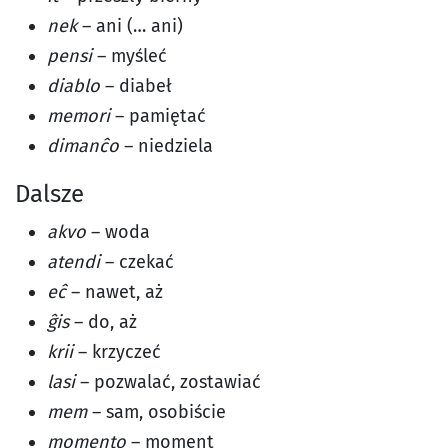
nek
– ani (… ani)
pensi
– myśleć
diablo
– diabeł
memori
– pamiętać
dimanĉo
– niedziela
Dalsze
akvo
– woda
atendi
– czekać
eĉ
– nawet, aż
ĝis
– do, aż
krii
– krzyczeć
lasi
– pozwalać, zostawiać
mem
– sam, osobiście
momento
– moment