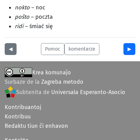
nokto
– noc
poŝto
– poczta
ridi
– śmiać się
◀︎
Pomoc
komentarze
▶︎
Krea komunaĵo
Surbaze de la
Zagreba metodo
Subtenita de
Universala Esperanto-Asocio
Kontribuantoj
Kontribuu
Redaktu tiun ĉi enhavon