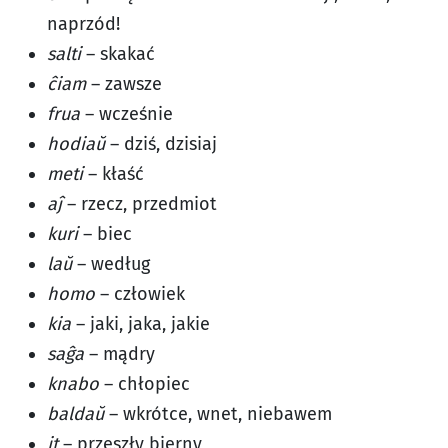
naprzód!
salti
– skakać
ĉiam
– zawsze
frua
– wcześnie
hodiaŭ
– dziś, dzisiaj
meti
– kłaść
aĵ
– rzecz, przedmiot
kuri
– biec
laŭ
– według
homo
– człowiek
kia
– jaki, jaka, jakie
saĝa
– mądry
knabo
– chłopiec
baldaŭ
– wkrótce, wnet, niebawem
it
– przeszły bierny