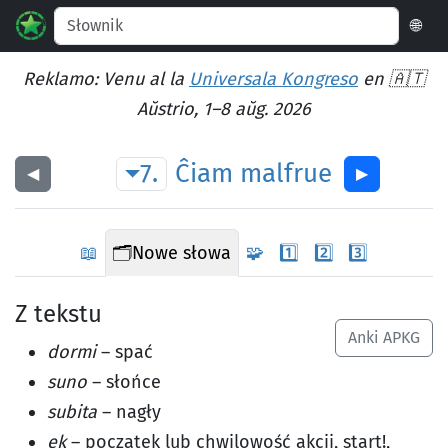
🌐
Reklamo: Venu al la
Universala Kongreso
en 🇦🇹
Aŭstrio, 1–8 aŭg. 2026
7.
Ĉiam
malfrue
◀︎
▶︎
📖
🗂️
Nowe słowa
🧩
1️⃣
2️⃣
3️⃣
Z tekstu
Anki APKG
dormi
– spać
suno
– słońce
subita
– nagły
ek
– początek lub chwilowość akcji, start!,