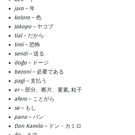
jaro
– 年
koloro
– 色
Jakopo
– ヤコブ
tial
– だから
timi
– 恐怖
sendi
– 送る
doĝo
– ドージ
bezoni
– 必要である
pagi
– 支払う
er
– 部分、断片、要素, 粒子
afero
– ことがら
se
– もし
pano
– パン
Don Kamilo
– ドン・カミロ