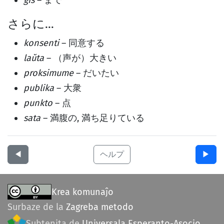
ĝis
– まで
さらに…
konsenti
– 同意する
laŭta
– （声が）大きい
proksimume
– だいたい
publika
– 大衆
punkto
– 点
sata
– 満腹の, 満ち足りている
◀︎
ヘルプ
▶︎
Krea komunaĵo
Surbaze de la
Zagreba metodo
Subtenita de
Universala Esperanto-Asocio