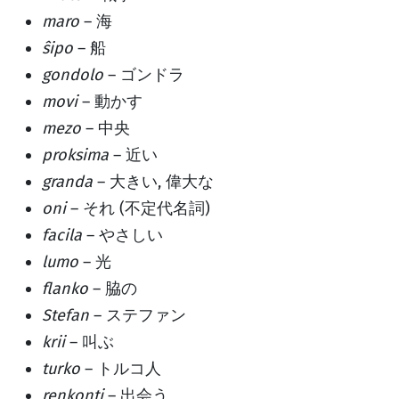
maro
– 海
ŝipo
– 船
gondolo
– ゴンドラ
movi
– 動かす
mezo
– 中央
proksima
– 近い
granda
– 大きい, 偉大な
oni
– それ (不定代名詞)
facila
– やさしい
lumo
– 光
flanko
– 脇の
Stefan
– ステファン
krii
– 叫ぶ
turko
– トルコ人
renkonti
– 出会う