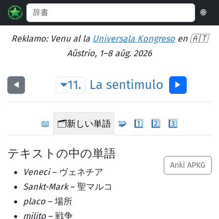
🌐
Reklamo: Venu al la
Universala Kongreso
en 🇦🇹
Aŭstrio, 1–8 aŭg. 2026
11.
La
sentimulo
◀︎
▶︎
📖
🗂️
新しい単語
🧩
1️⃣
2️⃣
3️⃣
テキストの中の単語
Anki APKG
Veneci
– ヴェネチア
Sankt-Mark
– 聖マルコ
placo
– 場所
milito
– 戦争