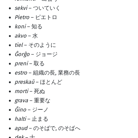
sekvi
– ついていく
Pietro
– ピエトロ
koni
– 知る
akvo
– 水
tiel
– そのように
Ĝorĝo
– ジョージ
preni
– 取る
estro
– 組織の長, 業務の長
preskaŭ
– ほとんど
morti
– 死ぬ
grava
– 重要な
Ĝino
– ジーノ
halti
– 止まる
apud
– のそばで, のそばへ
dek
– 十