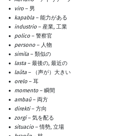
viro
– 男
kapabla
– 能力がある
industrio
– 産業, 工業
polico
– 警察官
persono
– 人物
simila
– 類似の
lasta
– 最後の, 最近の
laŭta
– （声が）大きい
orelo
– 耳
momento
– 瞬間
ambaŭ
– 両方
direkti
– 方向
zorgi
– 気を配る
situacio
– 情勢, 立場