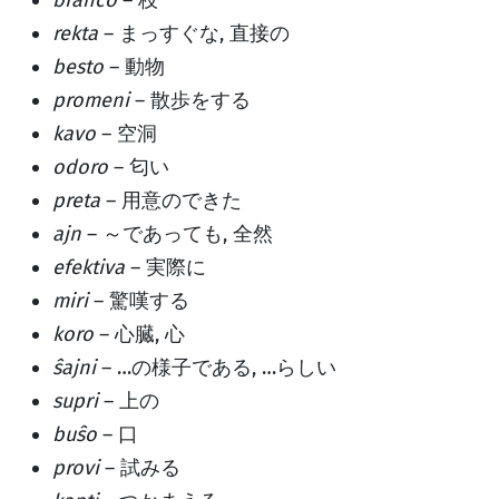
branĉo
– 枝
rekta
– まっすぐな, 直接の
besto
– 動物
promeni
– 散歩をする
kavo
– 空洞
odoro
– 匂い
preta
– 用意のできた
ajn
– ～であっても, 全然
efektiva
– 実際に
miri
– 驚嘆する
koro
– 心臓, 心
ŝajni
– …の様子である, …らしい
supri
– 上の
buŝo
– 口
provi
– 試みる