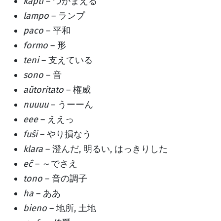
kapti
– つかまえる
lampo
– ランプ
paco
– 平和
formo
– 形
teni
– 支えている
sono
– 音
aŭtoritato
– 権威
nuuuu
– うーーん
eee
– ええっ
fuŝi
– やり損なう
klara
– 澄んだ, 明るい, はっきりした
eĉ
– ～でさえ
tono
– 音の調子
ha
– ああ
bieno
– 地所, 土地