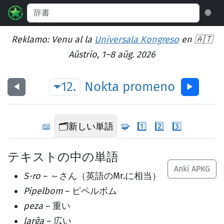
🌐
Reklamo: Venu al la
Universala Kongreso
en 🇦🇹
Aŭstrio, 1–8 aŭg. 2026
12.
Nokta
promeno
◀︎
▶︎
📖
🗂️
新しい単語
🧩
1️⃣
2️⃣
3️⃣
テキストの中の単語
Anki APKG
S-ro
– ～さん（英語のMr.に相当）
Pipelbom
– ピペルボム
peza
– 重い
larĝa
– 広い