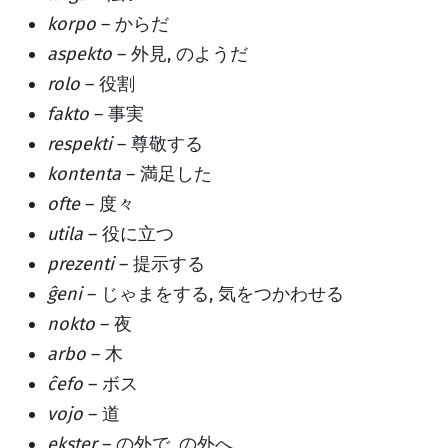
korpo
– からだ
aspekto
– 外見, のようだ
rolo
– 役割
fakto
– 事実
respekti
– 尊敬する
kontenta
– 満足した
ofte
– 度々
utila
– 役に立つ
prezenti
– 提示する
ĝeni
– じゃまをする, 気をつかわせる
nokto
– 夜
arbo
– 木
ĉefo
– ボス
vojo
– 道
ekster
– の外で, の外へ