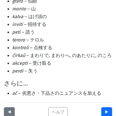
grafo
– 伯爵
monto
– 山
kalva
– はげ頭の
inviti
– 招待する
peti
– 請う
teroro
– テロル
kontroli
– 点検する
ĉirkaŭ
– まわりで, まわりへ, のあたりに, のころ
akcepti
– 受け取る
perdi
– 失う
さらに…
aĉ
– 劣悪さ・下品さのニュアンスを加える
◀︎
ヘルプ
▶︎