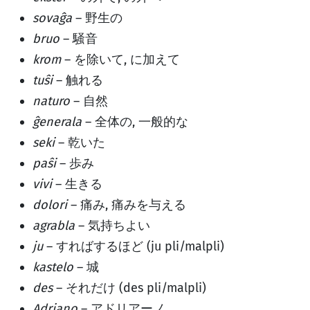
sovaĝa
– 野生の
bruo
– 騒音
krom
– を除いて, に加えて
tuŝi
– 触れる
naturo
– 自然
ĝenerala
– 全体の, 一般的な
seki
– 乾いた
paŝi
– 歩み
vivi
– 生きる
dolori
– 痛み, 痛みを与える
agrabla
– 気持ちよい
ju
– すればするほど (ju pli/malpli)
kastelo
– 城
des
– それだけ (des pli/malpli)
Adriano
– アドリアーノ