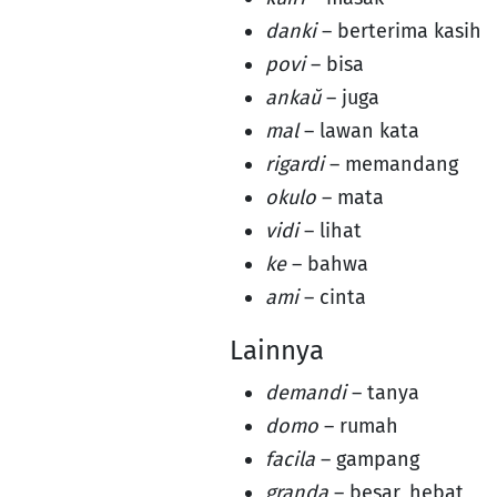
danki
– berterima kasih
povi
– bisa
ankaŭ
– juga
mal
– lawan kata
rigardi
– memandang
okulo
– mata
vidi
– lihat
ke
– bahwa
ami
– cinta
Lainnya
demandi
– tanya
domo
– rumah
facila
– gampang
granda
– besar, hebat