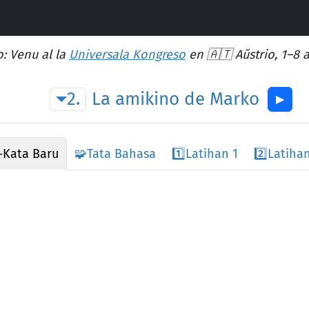
: Venu al la
Universala Kongreso
en 🇦🇹 Aŭstrio, 1–8 
2.
La
amikino
de
Marko
▶︎
-Kata Baru
🧩
Tata Bahasa
1️⃣
Latihan 1
2️⃣
Latihan