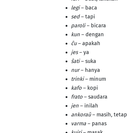
legi
– baca
sed
– tapi
paroli
– bicara
kun
– dengan
ĉu
– apakah
jes
– ya
ŝati
– suka
nur
– hanya
trinki
– minum
kafo
– kopi
frato
– saudara
jen
– inilah
ankoraŭ
– masih, tetap
varma
– panas
kuiri
– masak