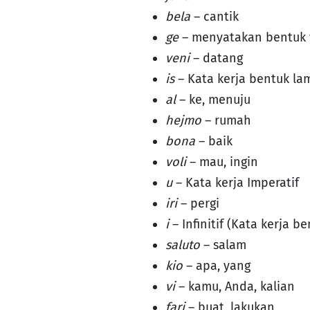
bela
– cantik
ge
– menyatakan bentuk 
veni
– datang
is
– Kata kerja bentuk l
al
– ke, menuju
hejmo
– rumah
bona
– baik
voli
– mau, ingin
u
– Kata kerja Imperatif
iri
– pergi
i
– Infinitif (Kata kerja b
saluto
– salam
kio
– apa, yang
vi
– kamu, Anda, kalian
fari
– buat, lakukan