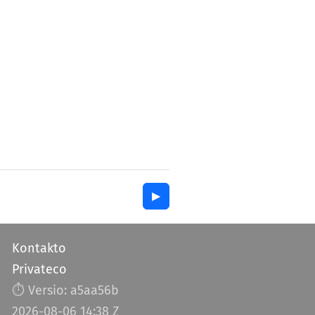
▶︎
Kontakto
Privateco
⏱︎ Versio: a5aa56b
2026-08-06 14:38 Z