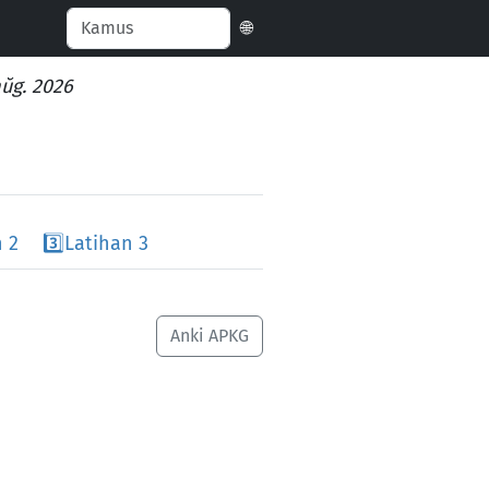
🌐
aŭg. 2026
 2
3️⃣
Latihan 3
Anki APKG