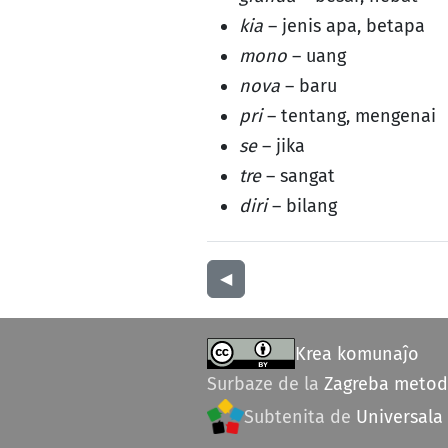
kia
– jenis apa, betapa
mono
– uang
nova
– baru
pri
– tentang, mengenai
se
– jika
tre
– sangat
diri
– bilang
◀︎
Krea komunaĵo
Surbaze de la
Zagreba meto
Subtenita de
Universala