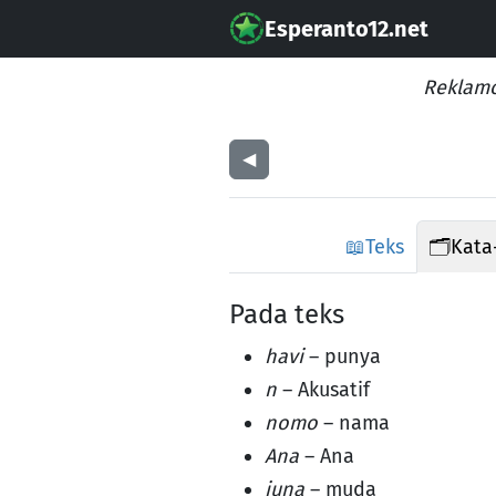
Esperanto12.net
Reklamo
◀︎
📖
Teks
🗂️
Kata
Pada teks
havi
– punya
n
– Akusatif
nomo
– nama
Ana
– Ana
juna
– muda