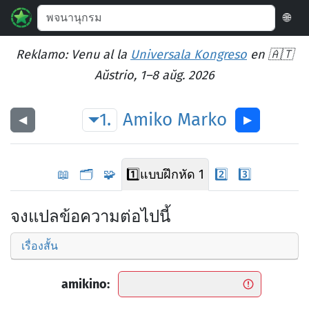
🌐
Reklamo: Venu al la
Universala Kongreso
en 🇦🇹
Aŭstrio, 1–8 aŭg. 2026
1.
Amiko
Marko
◀︎
▶︎
📖
🗂️
🧩
1️⃣
แบบฝึกหัด 1
2️⃣
3️⃣
จงแปลข้อความต่อไปนี้
เรื่องสั้น
amikino: