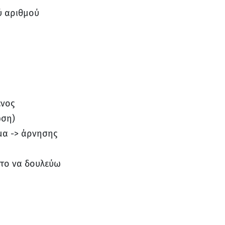
ύ αριθμού
ένος
ώση)
ημα -> άρνησης
, το να δουλεύω