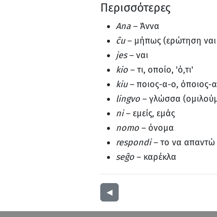
Περισσότερες
Ana
– Άννα
ĉu
– μήπως (ερώτηση ναι
jes
– ναι
kio
– τι, οποίο, 'ό,τι'
kiu
– ποιος-α-ο, όποιος-
lingvo
– γλώσσα (ομιλού
ni
– εμείς, εμάς
nomo
– όνομα
respondi
– το να απαντώ
seĝo
– καρέκλα
◀︎