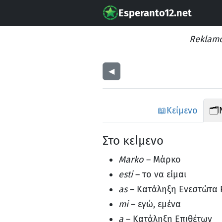
Esperanto12.net
Reklamo
◀︎
📖
Κείμενο
🗂️
Στο κείμενο
Marko
– Μάρκο
esti
– το να είμαι
as
– Κατάληξη Ενεστώτα 
mi
– εγώ, εμένα
a
– Κατάληξη Επιθέτων