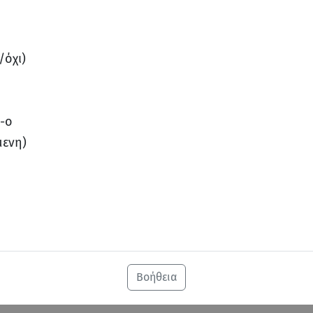
/όχι)
α-ο
μενη)
Βοήθεια