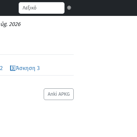
🌐
aŭg. 2026
2
3️⃣
Άσκηση 3
Anki APKG