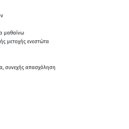
ών
να μαθαίνω
κής μετοχής ενεστώτα
μα, συνεχής απασχόληση