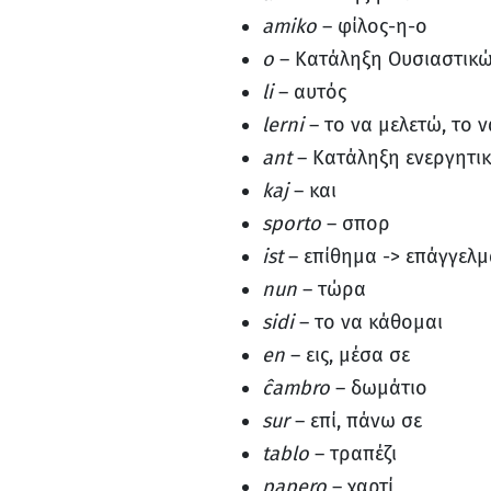
amiko
– φίλος-η-ο
o
– Κατάληξη Ουσιαστικ
li
– αυτός
lerni
– το να μελετώ, το 
ant
– Κατάληξη ενεργητι
kaj
– και
sporto
– σπορ
ist
– επίθημα -> επάγγελ
nun
– τώρα
sidi
– το να κάθομαι
en
– εις, μέσα σε
ĉambro
– δωμάτιο
sur
– επί, πάνω σε
tablo
– τραπέζι
papero
– χαρτί