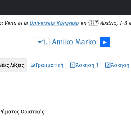
: Venu al la
Universala Kongreso
en 🇦🇹 Aŭstrio, 1–8 
1.
Amiko
Marko
▶︎
Νέες λέξεις
🧩
Γραμματική
1️⃣
Άσκηση 1
2️⃣
Άσκηση 
Ρήματος Οριστικής