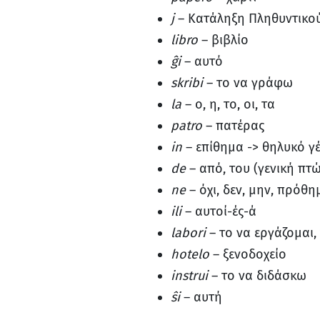
j
– Κατάληξη Πληθυντικο
libro
– βιβλίο
ĝi
– αυτό
skribi
– το να γράφω
la
– ο, η, το, οι, τα
patro
– πατέρας
in
– επίθημα -> θηλυκό γ
de
– από, του (γενική πτ
ne
– όχι, δεν, μην, πρόθ
ili
– αυτοί-ές-ά
labori
– το να εργάζομαι
hotelo
– ξενοδοχείο
instrui
– το να διδάσκω
ŝi
– αυτή