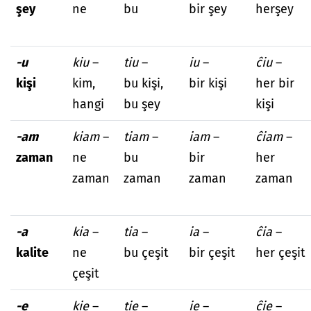
şey
ne
bu
bir şey
herşey
-u
kiu
–
tiu
–
iu
–
ĉiu
–
kişi
kim,
bu kişi,
bir kişi
her bir
hangi
bu şey
kişi
-am
kiam
–
tiam
–
iam
–
ĉiam
–
zaman
ne
bu
bir
her
zaman
zaman
zaman
zaman
-a
kia
–
tia
–
ia
–
ĉia
–
kalite
ne
bu çeşit
bir çeşit
her çeşit
çeşit
-e
kie
–
tie
–
ie
–
ĉie
–