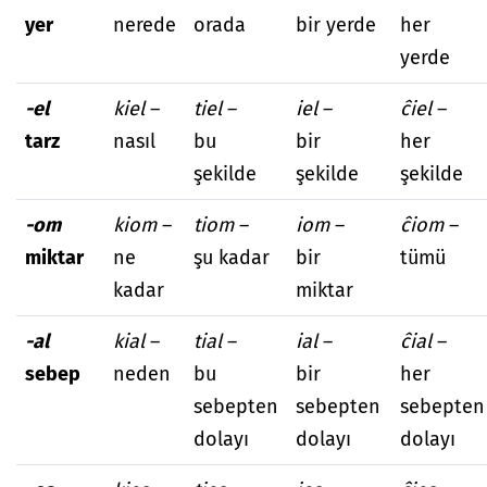
yer
nerede
orada
bir yerde
her
yerde
-el
kiel
–
tiel
–
iel
–
ĉiel
–
tarz
nasıl
bu
bir
her
şekilde
şekilde
şekilde
-om
kiom
–
tiom
–
iom
–
ĉiom
–
miktar
ne
şu kadar
bir
tümü
kadar
miktar
-al
kial
–
tial
–
ial
–
ĉial
–
sebep
neden
bu
bir
her
sebepten
sebepten
sebepten
dolayı
dolayı
dolayı