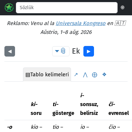
🌐
Reklamo: Venu al la
Universala Kongreso
en 🇦🇹
Aŭstrio, 1–8 aŭg. 2026
📎
Ek
◀︎
▶︎
▤
Tablo kelimeleri
↗
⋀
⨁
❖
i-
ki-
ti-
sonsuz,
ĉi-
soru
gösterge
belirsiz
evrensel
-o
kio
–
tio
–
io
–
ĉio
–