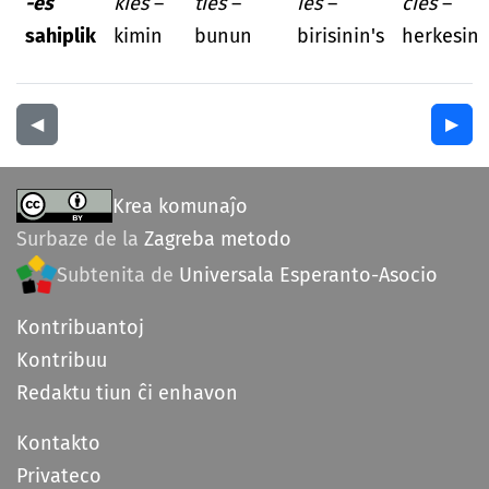
-es
kies
–
ties
–
ies
–
ĉies
–
sahiplik
kimin
bunun
birisinin's
herkesin
◀︎
▶︎
Krea komunaĵo
Surbaze de la
Zagreba metodo
Subtenita de
Universala Esperanto-Asocio
Kontribuantoj
Kontribuu
Redaktu tiun ĉi enhavon
Kontakto
Privateco