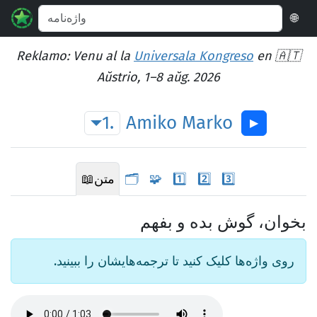
🌐
Reklamo: Venu al la
Universala Kongreso
en 🇦🇹
Aŭstrio, 1–8 aŭg. 2026
1.
Amiko
Marko
▶︎
3️⃣
2️⃣
1️⃣
🧩
🗂️
متن
📖
بخوان، گوش بده و بفهم
روی واژه‌ها کلیک کنید تا ترجمه‌هایشان را ببینید.