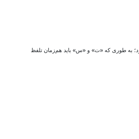
د؛ به طوری که «ت» و «س» باید هم‌زمان تلفظ