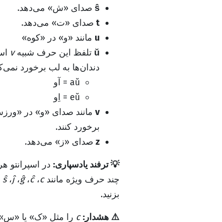
ŝ
صدای «ش» می‌دهد.
t
صدای «ت» می‌دهد.
u
مانند «و» در «کوه»
ŭ
تلفظ این حرف شبیه
v
است
دندان‌ها به لب برخورد نمی‌ک
aŭ
= آو
eŭ
= اِو
v
مانند صدای «و» در «ورزش».
برخورد کنند.
z
صدای «ز» می‌دهد.
💡 ترفند یادسپاری:
در اسپرانتو ه
چند حرف ویژه مانند
c
،
ĉ
،
ĝ
،
ĵ
،
ŝ
و
بزنید.
⚠️ هشدار:
c
را مثل «ک» یا «س» ن