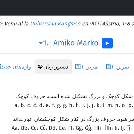
: Venu al la
Universala Kongreso
en 🇦🇹 Aŭstrio, 1–8 
1.
Amiko
Marko
▶︎
تمرین ۲
2️⃣
تمرین ۱
1️⃣
دستور زبان
🧩
واژه‌های جدید
️
و از ۲۸ حرف در دو شکل کوچک و بزرگ تشکیل شده است. حروف کوچک
a، b، c، ĉ، d، e، f، g، ĝ، h، ĥ، i، j، ĵ، k، l، m، n، o، p،
می‌شود. حروف بزرگ در کنار شکل کوچکشان عبارت‌اند
Aa، Bb، Cc، Ĉĉ، Dd، Ee، Ff، Gg، Ĝĝ، Hh، Ĥĥ، Ii، Jj، Ĵĵ