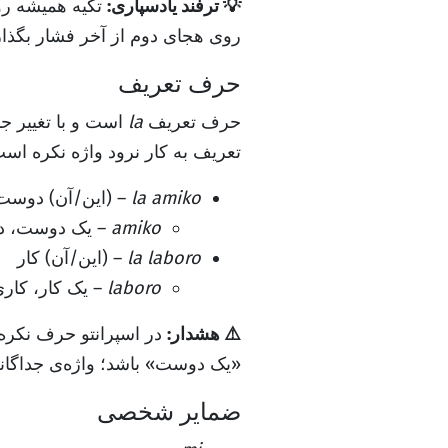
💡 ترفند یادسپاری:
تکیه همیشه روی
روی هجای دوم از آخر فشار بگذار
حرف تعریف
حرف تعریف
la
است و با تغییر ج
تعریف به کار نرود واژه نکره است
la amiko
– (این/آن) دوست
amiko
– یک دوست، د
la laboro
– (این/آن) کار
laboro
– یک کار، کار
⚠️ هشدار:
در اسپرانتو حرف نکره 
«یک دوست» باشد؛ واژه‌ی جداگانه
ضمایر شخصی