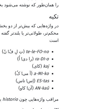
را همان‌طور که نوشته می‌شود بخو
تکیه
در واژه‌هایی که بیش‌تر از دو بخ
محکم‌تر، طولانی‌تر یا بلندتر گفت
است
te-le-FO-no
(تِ لِ فُ! نُ)
ra-DI-o
(را دی! اُ)
kaj
(کای)
a-MI-ko
(آ می! کُ)
ES-tas
(اِس! تاس)
AN-kaŭ
(آن! کاو)
مراقب واژه‌هایی چون
historio
با