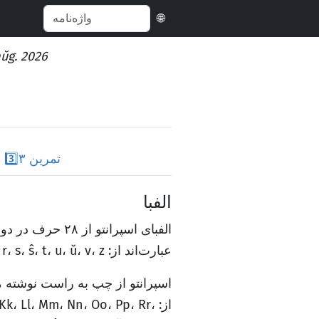
🌐
aŭg. 2026
تمرین ۳
3️⃣
الفبا
الفبای اسپرانت
عبارت‌اند از:
 r، s، ŝ، t، u، ŭ، v، z
اسپرانتو از چپ به راست نوشته 
از:
، Kk، Ll، Mm، Nn، Oo، Pp، Rr،