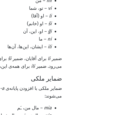
mi
– من
vi
– تو، شما
li
– او (آقا)
ŝi
– او (خانم)
ĝi
– او، این، آن
ni
– ما
ili
– ایشان، این‌ها، آن‌ها
ضمیر
li
برای آقایان، ضمیر
ŝi
برای
می‌رود. ضمیر
ili
برای همه‌ی این‌ها
ضمایر ملکی
ضمایر ملکی با افزودن پایانه‌ی
-a
می‌شوند:
mia
– مال من، ـَم