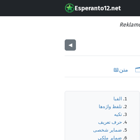
Esperanto12.net
Reklamo
◀︎
🗂
متن
📖
الفبا
تلفظ واژه‌ها
تکیه
حرف تعریف
ضمایر شخصی
ضمایر ملکی