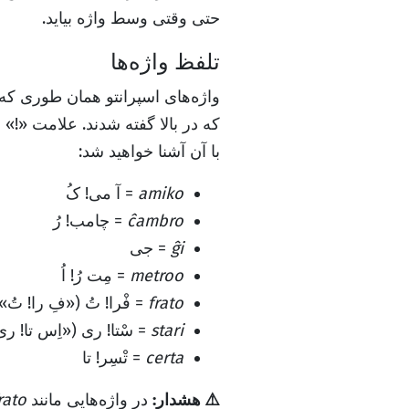
حتی وقتی وسط واژه بیاید.
تلفظ واژه‌ها
واژه‌های اسپرانتو همان طوری که 
که در بالا گفته شدند. علامت «!» ب
با آن آشنا خواهید شد:
amiko
= آ می! کُ
ĉambro
= چامب! رُ
ĝi
= جی
metroo
= مِت رُ! اُ
frato
= فْرا! تُ («فِ را! ت
stari
= سْتا! ری («اِس تا! 
certa
= تْسِر! تا
⚠️ هشدار:
در واژه‌هایی مانند
rato