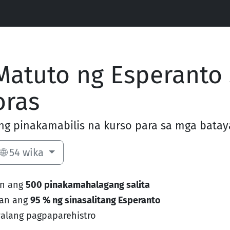
Matuto ng Esperanto 
oras
ng pinakamabilis na kurso para sa mga bata
🌐 54 wika
n ang
500 pinakamahalagang salita
an ang
95 % ng sinasalitang Esperanto
alang pagpaparehistro