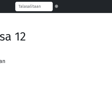
🌐
sa 12
yan