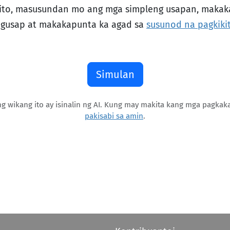
ito, masusundan mo ang mga simpleng usapan, makaka
gusap at makakapunta ka agad sa
susunod na pagkiki
Simulan
g wikang ito ay isinalin ng AI. Kung may makita kang mga pagkak
pakisabi sa amin
.