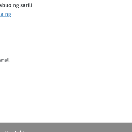
buo ng sarili
ta ng
amali,