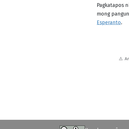
Pagkatapos n
mong pangun
Esperanto
.
⚠️
An