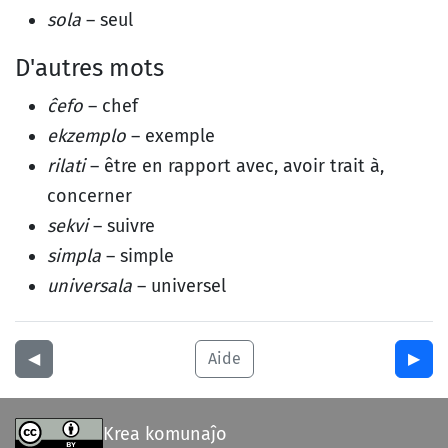
sola
– seul
D'autres mots
ĉefo
– chef
ekzemplo
– exemple
rilati
– être en rapport avec, avoir trait à,
concerner
sekvi
– suivre
simpla
– simple
universala
– universel
◀︎
Aide
▶︎
Krea komunaĵo