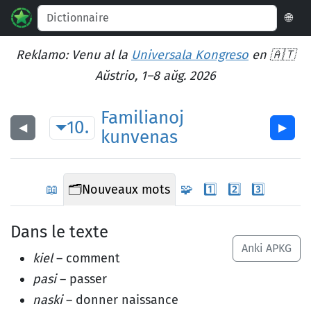
🌐
Reklamo: Venu al la
Universala Kongreso
en 🇦🇹
Aŭstrio, 1–8 aŭg. 2026
Familianoj
10.
◀︎
▶︎
kunvenas
📖
🗂️
Nouveaux mots
🧩
1️⃣
2️⃣
3️⃣
Dans le texte
Anki APKG
kiel
– comment
pasi
– passer
naski
– donner naissance