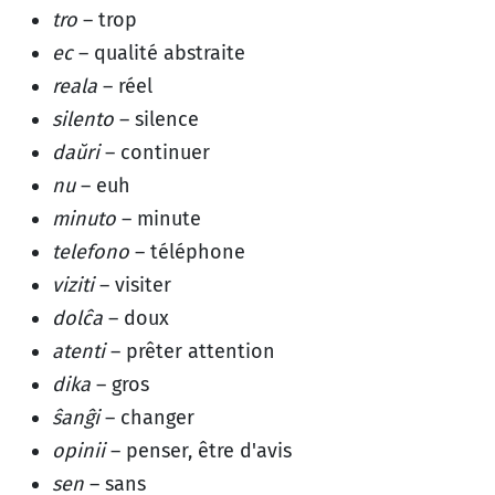
tro
– trop
ec
– qualité abstraite
reala
– réel
silento
– silence
daŭri
– continuer
nu
– euh
minuto
– minute
telefono
– téléphone
viziti
– visiter
dolĉa
– doux
atenti
– prêter attention
dika
– gros
ŝanĝi
– changer
opinii
– penser, être d'avis
sen
– sans