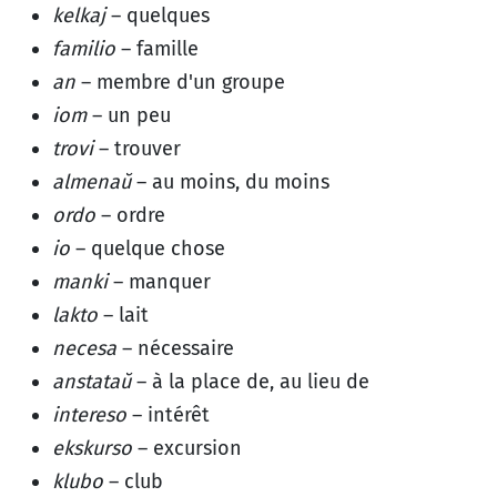
kelkaj
– quelques
familio
– famille
an
– membre d'un groupe
iom
– un peu
trovi
– trouver
almenaŭ
– au moins, du moins
ordo
– ordre
io
– quelque chose
manki
– manquer
lakto
– lait
necesa
– nécessaire
anstataŭ
– à la place de, au lieu de
intereso
– intérêt
ekskurso
– excursion
klubo
– club