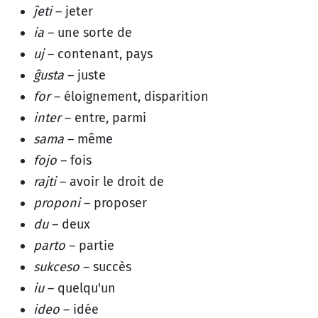
ĵeti
– jeter
ia
– une sorte de
uj
– contenant, pays
ĝusta
– juste
for
– éloignement, disparition
inter
– entre, parmi
sama
– même
fojo
– fois
rajti
– avoir le droit de
proponi
– proposer
du
– deux
parto
– partie
sukceso
– succès
iu
– quelqu'un
ideo
– idée