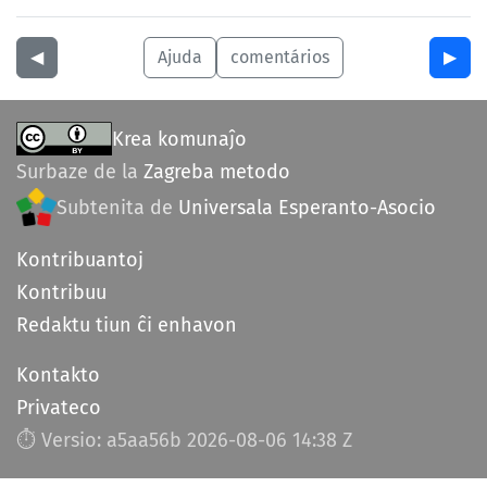
◀︎
Ajuda
comentários
▶︎
Krea komunaĵo
Surbaze de la
Zagreba metodo
Subtenita de
Universala Esperanto-Asocio
Kontribuantoj
Kontribuu
Redaktu tiun ĉi enhavon
Kontakto
Privateco
⏱︎ Versio: a5aa56b
2026-08-06 14:38 Z