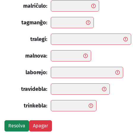
malriĉulo:
tagmanĝo:
tralegi:
malnova:
laborejo:
travidebla:
trinkebla: