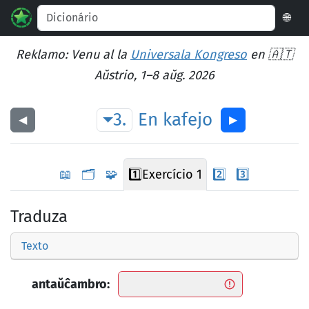
🌐
Reklamo: Venu al la
Universala Kongreso
en 🇦🇹
Aŭstrio, 1–8 aŭg. 2026
3.
En
kafejo
◀︎
▶︎
📖
🗂️
🧩
1️⃣
Exercício 1
2️⃣
3️⃣
Traduza
Texto
antaŭĉambro: