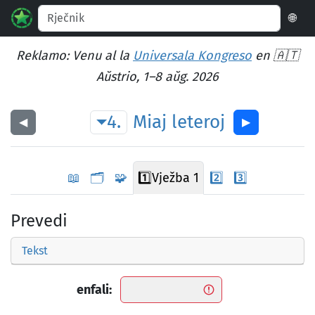
🌐
Reklamo: Venu al la
Universala Kongreso
en 🇦🇹
Aŭstrio, 1–8 aŭg. 2026
4.
Miaj
leteroj
◀︎
▶︎
📖
🗂️
🧩
1️⃣
Vježba 1
2️⃣
3️⃣
Prevedi
Tekst
enfali: