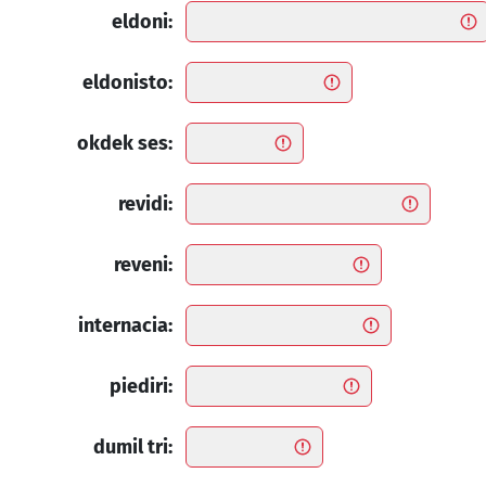
eldoni:
eldonisto:
okdek ses:
revidi:
reveni:
internacia:
piediri:
dumil tri: