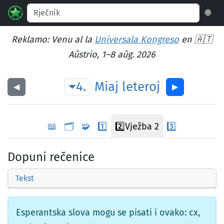
🌐
Reklamo: Venu al la
Universala Kongreso
en 🇦🇹
Aŭstrio, 1–8 aŭg. 2026
4.
Miaj
leteroj
◀︎
▶︎
📖
🗂️
🧩
1️⃣
2️⃣
Vježba 2
3️⃣
Dopuni rečenice
Tekst
Esperantska slova mogu se pisati i ovako: cx,