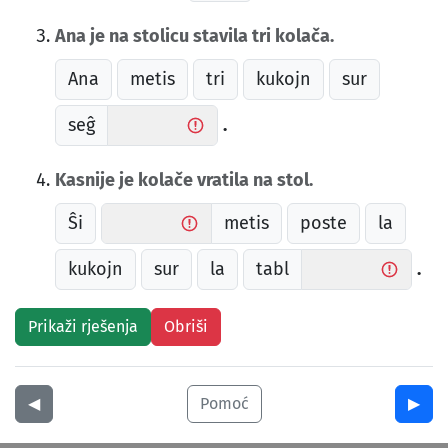
Ana je na stolicu stavila tri kolača.
Ana
metis
tri
kukojn
sur
seĝ
.
Kasnije je kolače vratila na stol.
Ŝi
metis
poste
la
kukojn
sur
la
tabl
.
◀︎
Pomoć
▶︎