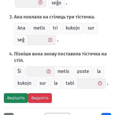
seĝo
.
Ана поклала на стілець три тістечка.
Ana
metis
tri
kukojn
sur
seĝ
.
Пізніше вона знову поставила тістечка на
стіл.
Ŝi
metis
poste
la
kukojn
sur
la
tabl
.