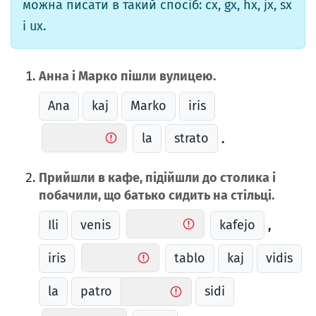
можна писати в такий спосіб: cx, gx, hx, jx, sx
і ux.
Анна і Марко пішли вулицею.
Ana
kaj
Marko
iris
la
strato
.
Прийшли в кафе, підійшли до столика і
побачили, що батько сидить на стільці.
Ili
venis
kafejo
,
iris
tablo
kaj
vidis
la
patro
sidi