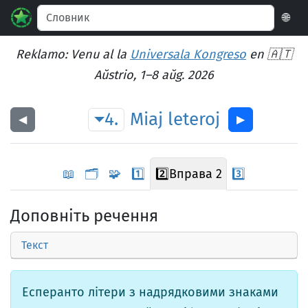
🌐
Reklamo: Venu al la
Universala Kongreso
en 🇦🇹
Aŭstrio, 1–8 aŭg. 2026
4.
Miaj
leteroj
◀︎
▶︎
📖
🗂️
🧩
1️⃣
2️⃣
Вправа 2
3️⃣
Доповніть речення
Текст
Есперанто літери з надрядковими знаками