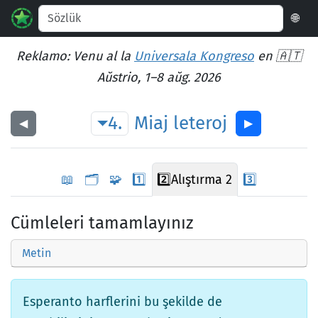
🌐
Reklamo: Venu al la
Universala Kongreso
en 🇦🇹
Aŭstrio, 1–8 aŭg. 2026
4.
Miaj
leteroj
◀︎
▶︎
📖
🗂️
🧩
1️⃣
2️⃣
Alıştırma 2
3️⃣
Cümleleri tamamlayınız
Metin
Esperanto harflerini bu şekilde de