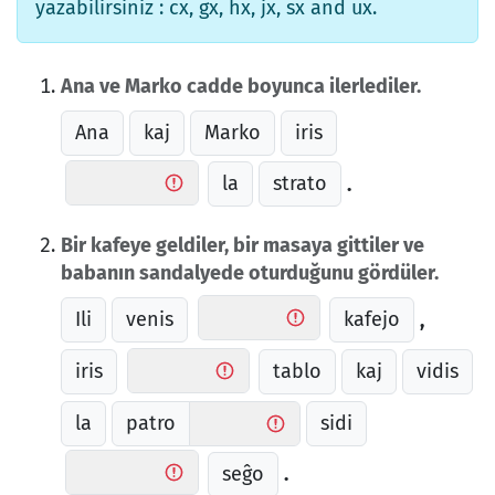
yazabilirsiniz : cx, gx, hx, jx, sx and ux.
Ana ve Marko cadde boyunca ilerlediler.
Ana
kaj
Marko
iris
la
strato
.
Bir kafeye geldiler, bir masaya gittiler ve
babanın sandalyede oturduğunu gördüler.
Ili
venis
kafejo
,
iris
tablo
kaj
vidis
la
patro
sidi
seĝo
.