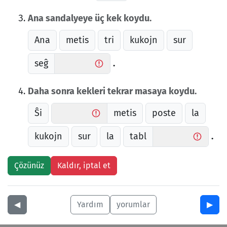
Ana sandalyeye üç kek koydu.
Ana
metis
tri
kukojn
sur
seĝ
.
Daha sonra kekleri tekrar masaya koydu.
Ŝi
metis
poste
la
kukojn
sur
la
tabl
.
◀︎
Yardım
yorumlar
▶︎