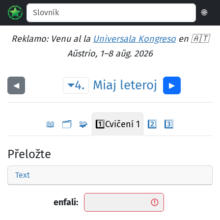
🌐
Reklamo: Venu al la
Universala Kongreso
en 🇦🇹
Aŭstrio, 1–8 aŭg. 2026
4.
Miaj
leteroj
◀︎
▶︎
📖
🗂️
🧩
1️⃣
Cvičení 1
2️⃣
3️⃣
Přeložte
Text
enfali: