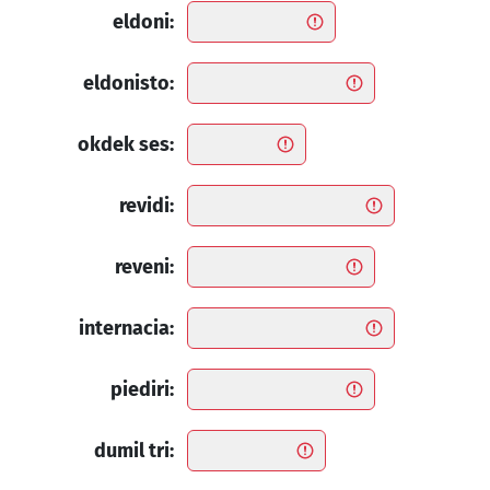
eldoni:
eldonisto:
okdek ses:
revidi:
reveni:
internacia:
piediri:
dumil tri: