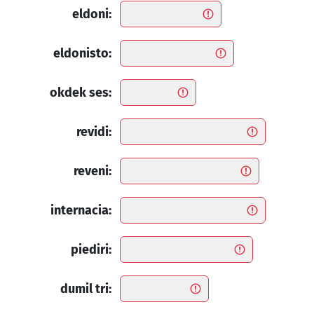
eldoni:
eldonisto:
okdek ses:
revidi:
reveni:
internacia:
piediri:
dumil tri: