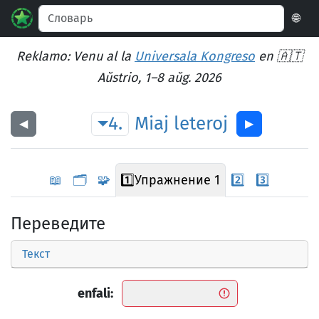
🌐
Reklamo: Venu al la
Universala Kongreso
en 🇦🇹
Aŭstrio, 1–8 aŭg. 2026
4.
Miaj
leteroj
◀︎
▶︎
📖
🗂️
🧩
1️⃣
Упражнение 1
2️⃣
3️⃣
Переведите
Текст
enfali: