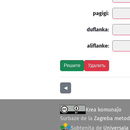
pagigi:
duflanka:
aliflanke:
◀︎
Krea komunaĵo
Surbaze de la
Zagreba meto
Subtenita de
Universala