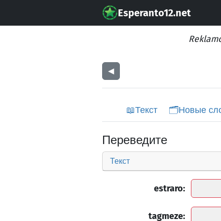
Esperanto12.net
Reklamo
◀︎
📖
Текст
🗂️
Новые сл
Переведите
Текст
estraro:
tagmeze: