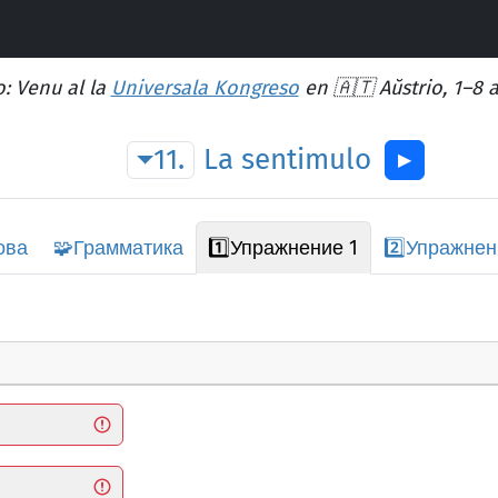
: Venu al la
Universala Kongreso
en 🇦🇹 Aŭstrio, 1–8 
11.
La
sentimulo
▶︎
ова
🧩
Грамматика
1️⃣
Упражнение 1
2️⃣
Упражнен