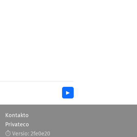
▶︎
Kontakto
Privateco
⏱︎ Versio: 2fe0e20