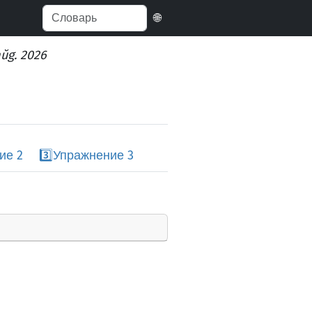
🌐
aŭg. 2026
ие 2
3️⃣
Упражнение 3