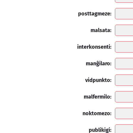
posttagmeze:
malsata:
interkonsenti:
manĝilaro:
vidpunkto:
malfermilo:
noktomezo:
publikigi: