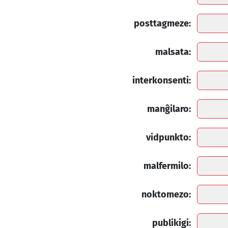
posttagmeze:
malsata:
interkonsenti:
manĝilaro:
vidpunkto:
malfermilo:
noktomezo:
publikigi: