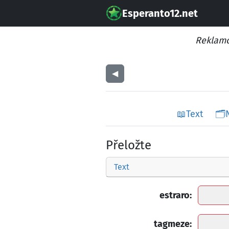
Esperanto12.net
Reklamo
◀︎
📖
Text
🗂️
Přeložte
Text
estraro:
tagmeze: