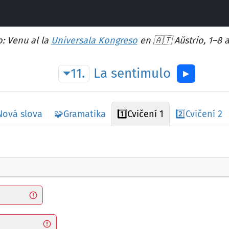
: Venu al la
Universala Kongreso
en 🇦🇹 Aŭstrio, 1–8 
11.
La
sentimulo
▶︎
Nová slova
🧩
Gramatika
1️⃣
Cvičení 1
2️⃣
Cvičení 2