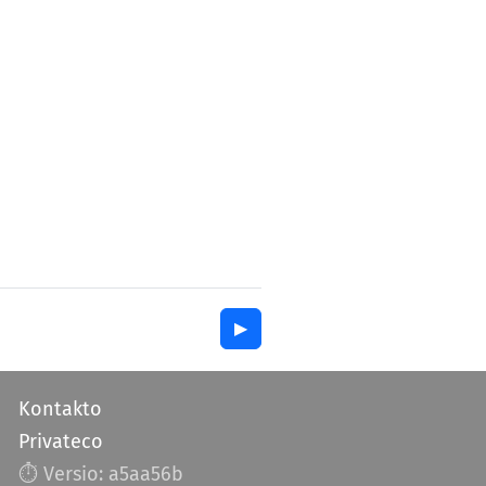
▶︎
Kontakto
Privateco
⏱︎ Versio: a5aa56b