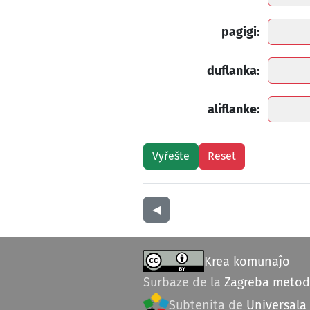
pagigi:
duflanka:
aliflanke:
◀︎
Krea komunaĵo
Surbaze de la
Zagreba meto
Subtenita de
Universala