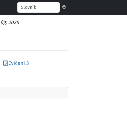
🌐
aŭg. 2026
3️⃣
Cvičení 3