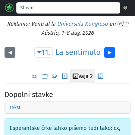
🌐
Reklamo: Venu al la
Universala Kongreso
en 🇦🇹
Aŭstrio, 1–8 aŭg. 2026
11.
La
sentimulo
◀︎
▶︎
📖
🗂️
🧩
1️⃣
2️⃣
Vaja 2
3️⃣
Dopolni stavke
Tekst
Esperantske črke lahko pišemo tudi tako: cx,