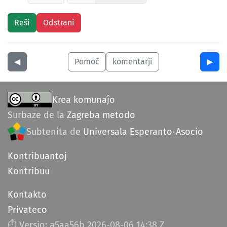
◀︎
Pomoč
komentarji
▶︎
Krea komunaĵo
Surbaze de la
Zagreba metodo
Subtenita de
Universala Esperanto-Asocio
Kontribuantoj
Kontribuu
Kontakto
Privateco
⏱︎ Versio: a5aa56b
2026-08-06 14:38 Z