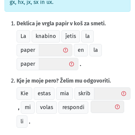
gx, hx, jx, sx in ux.
Deklica je vrgla papir v koš za smeti.
La
knabino
ĵetis
la
paper
en
la
paper
.
Kje je moje pero? Želim mu odgovoriti.
Kie
estas
mia
skrib
mi
volas
respondi
,
li
.