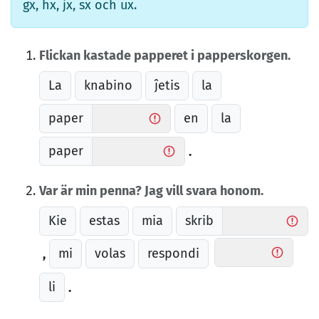
gx, hx, jx, sx och ux.
Flickan kastade papperet i papperskorgen.
La
knabino
ĵetis
la
paper
en
la
paper
.
Var är min penna? Jag vill svara honom.
Kie
estas
mia
skrib
mi
volas
respondi
,
li
.