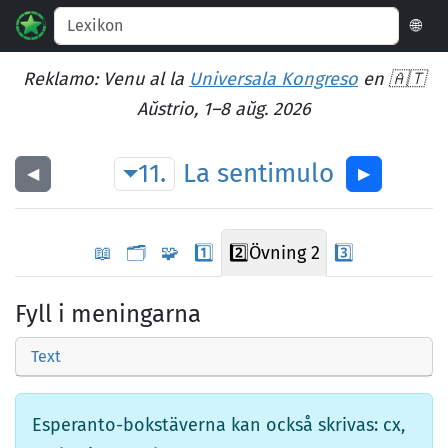
🌐
Reklamo: Venu al la
Universala Kongreso
en 🇦🇹
Aŭstrio, 1–8 aŭg. 2026
11.
La
sentimulo
◀︎
▶︎
📖
🗂️
🧩
1️⃣
2️⃣
Övning 2
3️⃣
Fyll i meningarna
Text
Esperanto-bokstäverna kan också skrivas: cx,