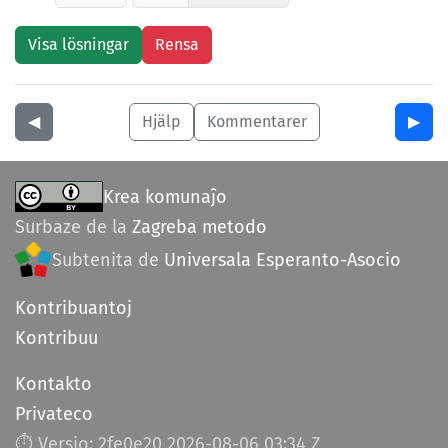
◀︎
Hjälp
Kommentarer
▶︎
Krea komunaĵo
Surbaze de la
Zagreba metodo
Subtenita de
Universala Esperanto-Asocio
Kontribuantoj
Kontribuu
Kontakto
Privateco
⏱︎ Versio: 2fe0e20
2026-08-06 03:34 Z