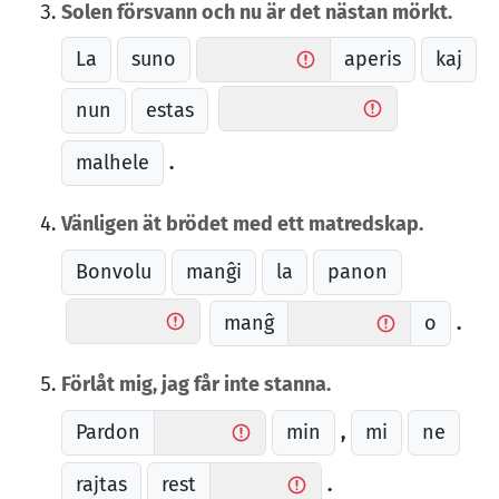
Solen försvann och nu är det nästan mörkt.
La
suno
aperis
kaj
nun
estas
malhele
.
Vänligen ät brödet med ett matredskap.
Bonvolu
manĝi
la
panon
manĝ
o
.
Förlåt mig, jag får inte stanna.
Pardon
min
mi
ne
,
rajtas
rest
.