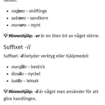
helhet:
neĝ
er
o
– snöflinga
sabl
er
o
– sandkorn
mon
er
o
– mynt
💡 Minneshjälp:
-er
är en liten bit av något större.
Suffixet
-il
Suffixet
-il
betyder verktyg eller hjälpmedel:
manĝ
il
o
– bestick
ŝlos
il
o
– nyckel
lud
il
o
– leksak
💡 Minneshjälp:
-il
är något man använder för att
göra handlingen.