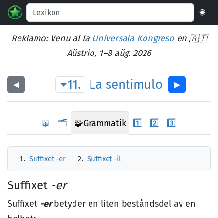
🌐
Reklamo: Venu al la
Universala Kongreso
en 🇦🇹
Aŭstrio, 1–8 aŭg. 2026
11.
La
sentimulo
◀︎
▶︎
📖
🗂️
🧩
Grammatik
1️⃣
2️⃣
3️⃣
Suffixet -er
Suffixet -il
Suffixet
-er
Suffixet
-er
betyder en liten beståndsdel av en