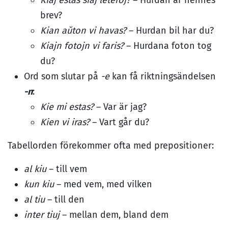
Kiaj estas ŝiaj leteroj?
– Hurdan är hennes
brev?
Kian aŭton vi havas?
– Hurdan bil har du?
Kiajn fotojn vi faris?
– Hurdana foton tog
du?
Ord som slutar på
-e
kan få riktningsändelsen
-n
:
Kie mi estas?
– Var är jag?
Kien vi iras?
– Vart går du?
Tabellorden förekommer ofta med prepositioner:
al kiu
– till vem
kun kiu
– med vem, med vilken
al tiu
– till den
inter tiuj
– mellan dem, bland dem