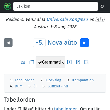
🌐
Reklamo: Venu al la
Universala Kongreso
en 🇦🇹
Aŭstrio, 1–8 aŭg. 2026
5.
Nova
aŭto
◀︎
▶︎
📖
🗂️
🧩
Grammatik
1️⃣
2️⃣
3️⃣
Tabellorden
Klockslag
Komparation
Dum
Ĉi
Suffixet -ind
Tabellorden
Under "Tillägg" hittar du
tabellorden
. Om du lär