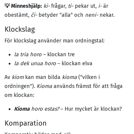
💡 Minneshjälp:
ki-
frågar,
ti-
pekar ut,
i-
är
obestämt,
ĉi-
betyder "alla" och
neni-
nekar.
Klockslag
För klockslag använder man ordningstal:
la tria horo
– klockan tre
la dek unua horo
– klockan elva
Av
kiom
kan man bilda
kioma
("vilken i
ordningen").
Kioma
används främst för att fråga
om klockan:
Kioma
horo estas?
– Hur mycket är klockan?
Komparation