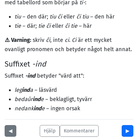
med tabellord som börjar på
ti-
:
tiu
– den där;
tiu ĉi
eller
ĉi tiu
– den här
tie
– där;
tie ĉi
eller
ĉi tie
– här
⚠️ Varning:
skriv
ĉi
, inte
ci
.
Ci
är ett mycket
ovanligt pronomen och betyder något helt annat.
Suffixet
-ind
Suffixet
-ind
betyder "värd att":
leg
ind
a
– läsvärd
bedaŭr
ind
e
– beklagligt, tyvärr
nedank
ind
e
– ingen orsak
◀︎
Hjälp
Kommentarer
▶︎