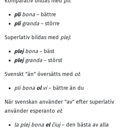
Komparativ bildas med
pli
:
pli
bona
– bättre
pli
granda
– större
Superlativ bildas med
plej
:
plej
bona
– bäst
plej
granda
– störst
Svenskt "än" översätts med
ol
:
pli bona
ol
vi
– bättre än du
När svenskan använder "av" efter superlativ
använder esperanto
el
:
la plej bona
el
ĉiuj
– den bästa av alla