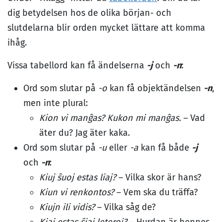
dig betydelsen hos de olika början- och
slutdelarna blir orden mycket lättare att komma
ihåg.
Vissa tabellord kan få ändelserna
-j
och
-n
:
Ord som slutar på
-o
kan få objektändelsen
-n
,
men inte plural:
Kion vi manĝas? Kukon mi manĝas.
– Vad
äter du? Jag äter kaka.
Ord som slutar på
-u
eller
-a
kan få både
-j
och
-n
:
Kiuj ŝuoj estas liaj?
– Vilka skor är hans?
Kiun vi renkontos?
– Vem ska du träffa?
Kiujn ili vidis?
– Vilka såg de?