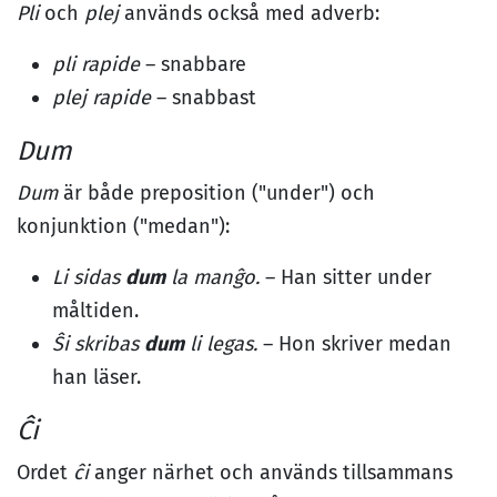
Pli
och
plej
används också med adverb:
pli rapide
– snabbare
plej rapide
– snabbast
Dum
Dum
är både preposition ("under") och
konjunktion ("medan"):
Li sidas
dum
la manĝo.
– Han sitter under
måltiden.
Ŝi skribas
dum
li legas.
– Hon skriver medan
han läser.
Ĉi
Ordet
ĉi
anger närhet och används tillsammans