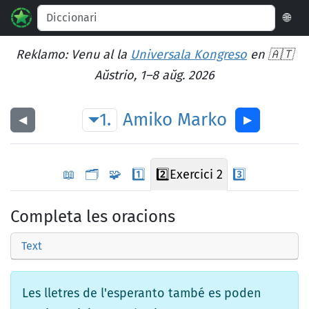
🌐
Reklamo: Venu al la
Universala Kongreso
en 🇦🇹
Aŭstrio, 1–8 aŭg. 2026
1.
Amiko
Marko
◀︎
▶︎
📖
🗂️
🧩
1️⃣
2️⃣
Exercici 2
3️⃣
Completa les oracions
Text
Les lletres de l'esperanto també es poden