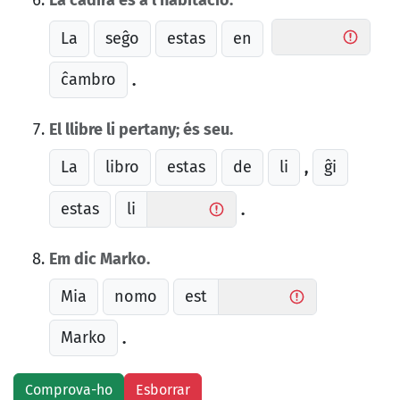
La cadira és a l'habitació.
La
seĝo
estas
en
ĉambro
.
El llibre li pertany; és seu.
La
libro
estas
de
li
ĝi
,
estas
li
.
Em dic Marko.
Mia
nomo
est
Marko
.