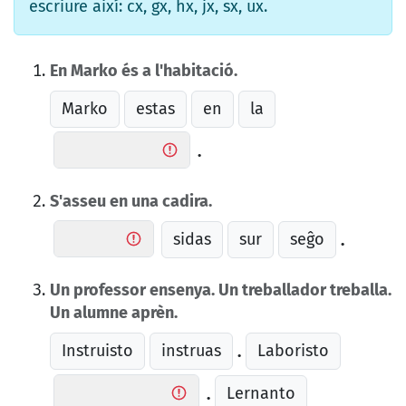
escriure així: cx, gx, hx, jx, sx, ux.
En Marko és a l'habitació.
Marko
estas
en
la
.
S'asseu en una cadira.
sidas
sur
seĝo
.
Un professor ensenya. Un treballador treballa.
Un alumne aprèn.
Instruisto
instruas
Laboristo
.
Lernanto
.