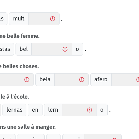
as
mult
.
une belle femme.
stas
bel
o
.
 belles choses.
bela
afero
 à l'école.
lernas
en
lern
o
.
s une salle à manger.