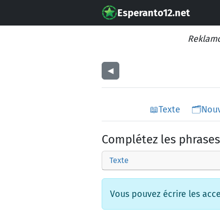
Esperanto12.net
Reklamo
◀︎
📖
Texte
🗂️
Nou
Complétez les phrases
Texte
Vous pouvez écrire les accen