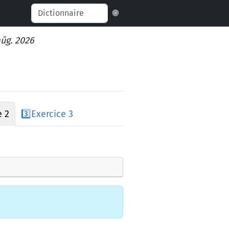
🌐
aŭg. 2026
e 2
3️⃣
Exercice 3