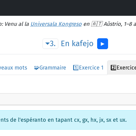
: Venu al la
Universala Kongreso
en 🇦🇹 Aŭstrio, 1–8 
3.
En
kafejo
▶︎
veaux mots
🧩
Grammaire
1️⃣
Exercice 1
2️⃣
Exercic
ts de l'espéranto en tapant cx, gx, hx, jx, sx et ux.