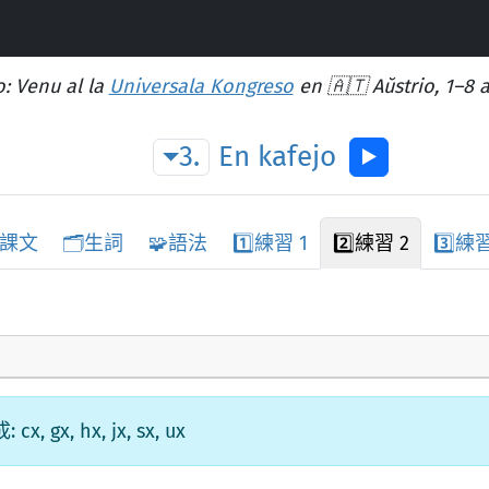
: Venu al la
Universala Kongreso
en 🇦🇹 Aŭstrio, 1–8 
3.
En
kafejo
▶︎
課文
🗂️
生詞
🧩
語法
1️⃣
練習 1
2️⃣
練習 2
3️⃣
練習
, hx, jx, sx, ux