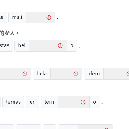
as
mult
.
的女人。
stas
bel
o
.
bela
afero
lernas
en
lern
o
.