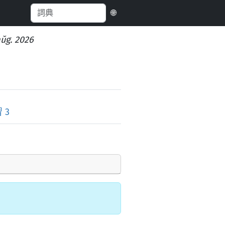
🌐
aŭg. 2026
 3