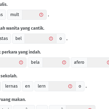
lis.
as
mult
.
ah wanita yang cantik.
stas
bel
o
.
perkara yang indah.
bela
afero
 sekolah.
lernas
en
lern
o
.
 ruang makan.