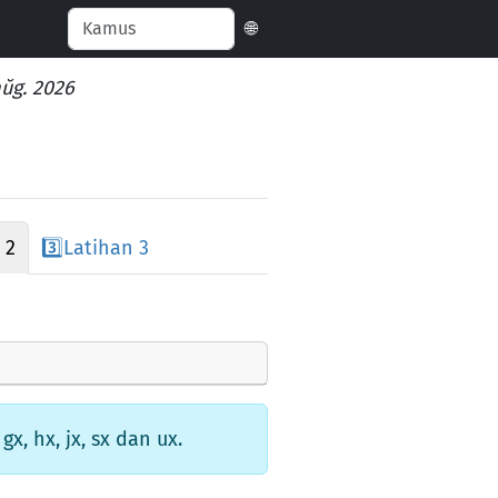
🌐
aŭg. 2026
 2
3️⃣
Latihan 3
, hx, jx, sx dan ux.