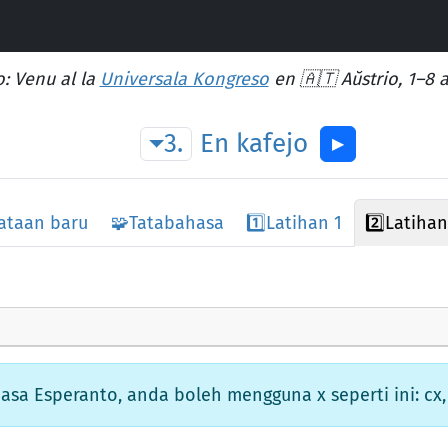
: Venu al la
Universala Kongreso
en 🇦🇹 Aŭstrio, 1–8 
3.
En
kafejo
▶︎
ataan baru
🧩
Tatabahasa
1️⃣
Latihan 1
2️⃣
Latihan
a Esperanto, anda boleh mengguna x seperti ini: cx, gx