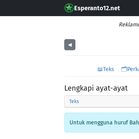
Esperanto12.net
Reklamo
◀︎
📖
Teks
🗂️
Perk
Lengkapi ayat-ayat
Teks
Untuk mengguna huruf Bahas