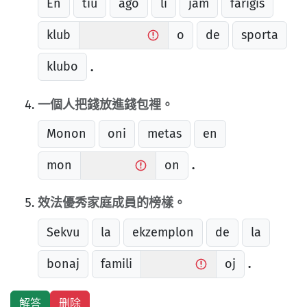
En
tiu
aĝo
li
jam
fariĝis
klub
o
de
sporta
klubo
.
一個人把錢放進錢包裡。
Monon
oni
metas
en
mon
on
.
效法優秀家庭成員的榜樣。
Sekvu
la
ekzemplon
de
la
bonaj
famili
oj
.