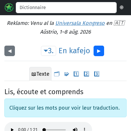
🌐
Reklamo: Venu al la
Universala Kongreso
en 🇦🇹
Aŭstrio, 1–8 aŭg. 2026
3.
En
kafejo
◀︎
▶︎
📖
Texte
🗂️
🧩
1️⃣
2️⃣
3️⃣
Lis, écoute et comprends
Cliquez sur les mots pour voir leur traduction.