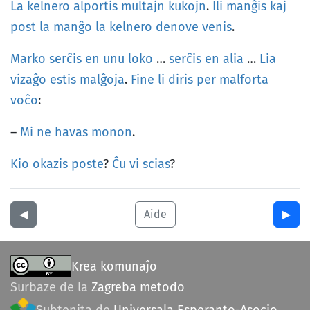
La
kelnero
alportis
multajn
kukojn
.
Ili
manĝis
kaj
post
la
manĝo
la
kelnero
denove
venis
.
Marko
serĉis
en
unu
loko
…
serĉis
en
alia
…
Lia
vizaĝo
estis
malĝoja
.
Fine
li
diris
per
malforta
voĉo
:
–
Mi
ne
havas
monon
.
Kio
okazis
poste
?
Ĉu
vi
scias
?
◀︎
Aide
▶︎
Krea komunaĵo
Surbaze de la
Zagreba metodo
Subtenita de
Universala Esperanto-Asocio