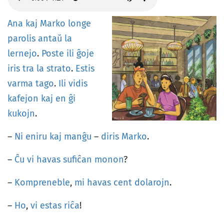
Ana
kaj
Marko
longe
parolis
antaŭ
la
lernejo
.
Poste
ili
ĝoje
iris
tra
la
strato
.
Estis
varma
tago
.
Ili
vidis
kafejon
kaj
en
ĝi
kukojn
.
–
Ni
eniru
kaj
manĝu
–
diris
Marko
.
–
Ĉu
vi
havas
sufiĉan
monon
?
–
Kompreneble
,
mi
havas
cent
dolarojn
.
–
Ho
,
vi
estas
riĉa
!