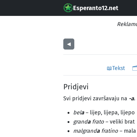
Esperanto12.net
Reklamo
◀︎
📖
Tekst
🗂
Pridjevi
Svi pridjevi završavaju na
-a
.
bel
a
– lijep, lijepa, lijepo
grand
a
frato
– veliki brat
malgrand
a
fratino
– mala 