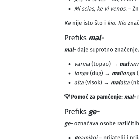
Mi scias, ke vi venos.
– Zn
Ke
nije isto što i
kio
.
Kio
znači
Prefiks
mal-
mal-
daje suprotno značenje.
varma
(topao) →
mal
var
longa
(dug) →
mal
longa
(
alta
(visok) →
mal
alta
(ni
💡 Pomoć za pamćenje:
mal-
n
Prefiks
ge-
ge-
označava osobe različiti
ge
amikoj
– prijatelji i pri