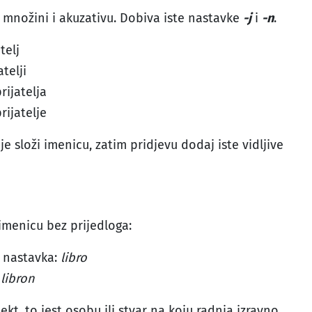
 množini i akuzativu. Dobiva iste nastavke
-j
i
-n
.
telj
telji
rijatelja
rijatelje
je složi imenicu, zatim pridjevu dodaj iste vidljive
imenicu bez prijedloga:
 nastavka:
libro
:
libron
kt, to jest osobu ili stvar na koju radnja izravno