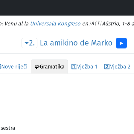
: Venu al la
Universala Kongreso
en 🇦🇹 Aŭstrio, 1–8 
2.
La
amikino
de
Marko
▶︎
️
Nove riječi
🧩
Gramatika
1️⃣
Vježba 1
2️⃣
Vježba 2
sestra