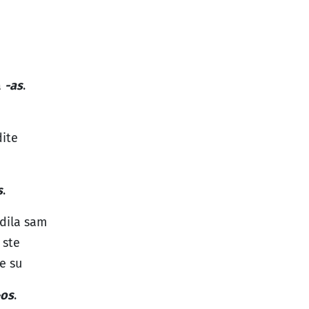
a
-as
.
dite
s
.
adila sam
 ste
le su
-os
.