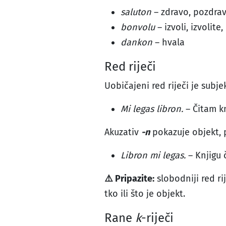
saluton
– zdravo, pozdra
bonvolu
– izvoli, izvolite
dankon
– hvala
Red riječi
Uobičajeni red riječi je subjek
Mi legas libron.
– Čitam kn
Akuzativ
-n
pokazuje objekt, p
Libron mi legas.
– Knjigu 
⚠️ Pripazite:
slobodniji red ri
tko ili što je objekt.
Rane
k
-riječi