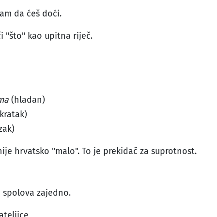
am da ćeš doći.
 "što" kao upitna riječ.
ma
(hladan)
kratak)
zak)
ije hrvatsko "malo". To je prekidač za suprotnost.
h spolova zajedno.
jateljice