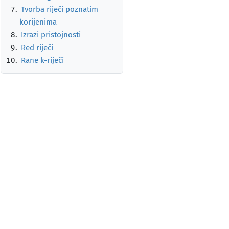
Tvorba riječi poznatim
korijenima
Izrazi pristojnosti
Red riječi
Rane k-riječi