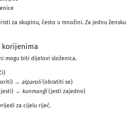
čenice
isti za skupinu, često u množini. Za jednu žensku
m korijenima
eni mogu biti dijelovi složenica.
ći)
oriti) →
alparoli
(obratiti se)
jesti) →
kunmanĝi
(jesti zajedno)
ijedi za cijelu riječ.