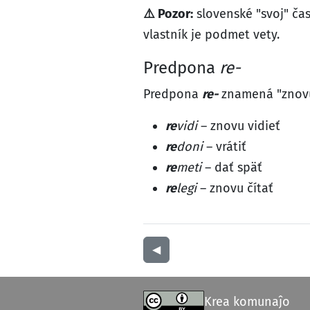
⚠️ Pozor:
slovenské "svoj" ča
vlastník je podmet vety.
Predpona
re-
Predpona
re-
znamená "znovu
re
vidi
– znovu vidieť
re
doni
– vrátiť
re
meti
– dať späť
re
legi
– znovu čítať
◀︎
Krea komunaĵo