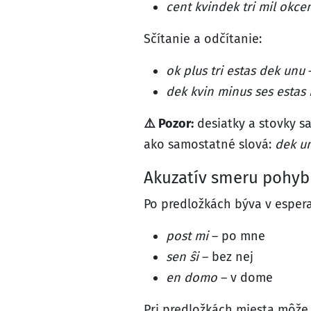
cent kvindek tri mil okce
Sčítanie a odčítanie:
ok plus tri estas dek unu
–
dek kvin minus ses estas
⚠️ Pozor:
desiatky a stovky sa
ako samostatné slová:
dek u
Akuzatív smeru pohyb
Po predložkách býva v espera
post mi
– po mne
sen ŝi
– bez nej
en domo
– v dome
Pri predložkách miesta môž