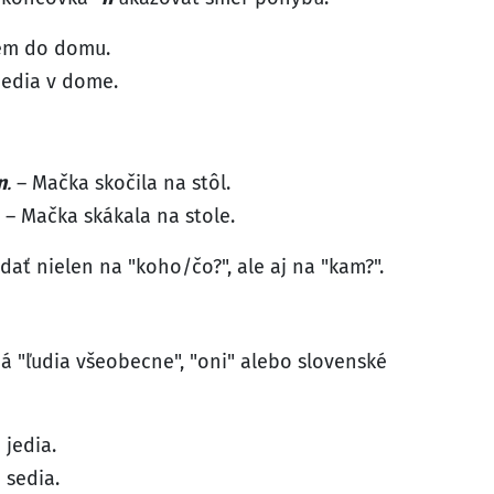
em do domu.
Jedia v dome.
n
.
– Mačka skočila na stôl.
– Mačka skákala na stole.
ť nielen na "koho/čo?", ale aj na "kam?".
 "ľudia všeobecne", "oni" alebo slovenské
 jedia.
 sedia.