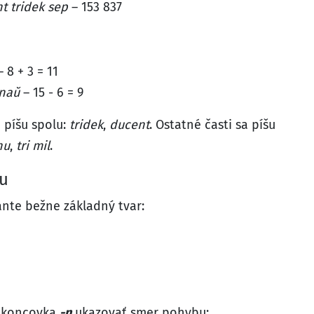
nt tridek sep
– 153 837
 8 + 3 = 11
 naŭ
– 15 - 6 = 9
 píšu spolu:
tridek
,
ducent
. Ostatné časti sa píšu
nu
,
tri mil
.
u
nte bežne základný tvar:
e koncovka
-n
ukazovať smer pohybu: