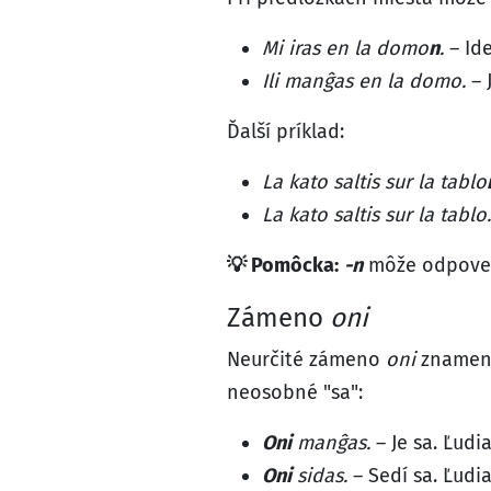
Mi iras en la domo
n
.
– Id
Ili manĝas en la domo.
– 
Ďalší príklad:
La kato saltis sur la tablo
La kato saltis sur la tablo.
💡 Pomôcka:
-n
môže odpoveda
Zámeno
oni
Neurčité zámeno
oni
znamená
neosobné "sa":
Oni
manĝas.
– Je sa. Ľudia
Oni
sidas.
– Sedí sa. Ľudia