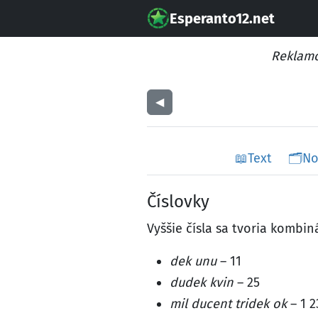
Esperanto12.net
Reklamo
◀︎
📖
Text
🗂️
No
Číslovky
Vyššie čísla sa tvoria kombi
dek unu
– 11
dudek kvin
– 25
mil ducent tridek ok
– 1 2