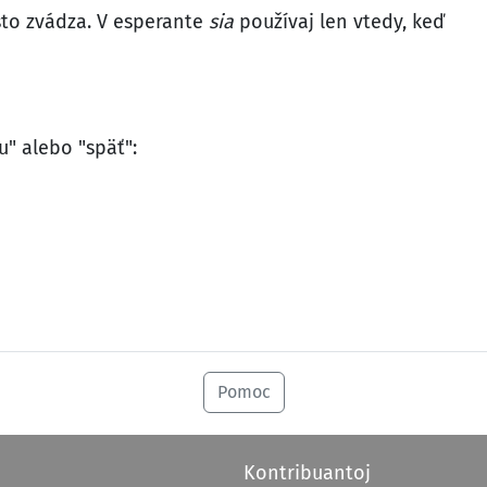
sto zvádza. V esperante
sia
používaj len vtedy, keď
" alebo "späť":
Pomoc
Kontribuantoj