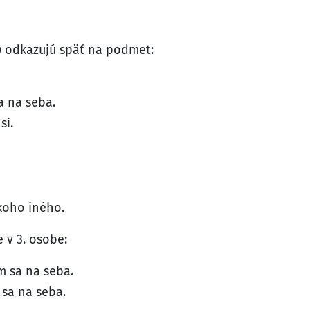
n
odkazujú späť na podmet:
a na seba.
si.
ekoho iného.
 v 3. osobe:
m sa na seba.
 sa na seba.