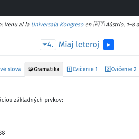
: Venu al la
Universala Kongreso
en 🇦🇹 Aŭstrio, 1–8 
4.
Miaj
leteroj
▶︎
vé slová
🧩
Gramatika
1️⃣
Cvičenie 1
2️⃣
Cvičenie 2
náciou základných prvkov:
38