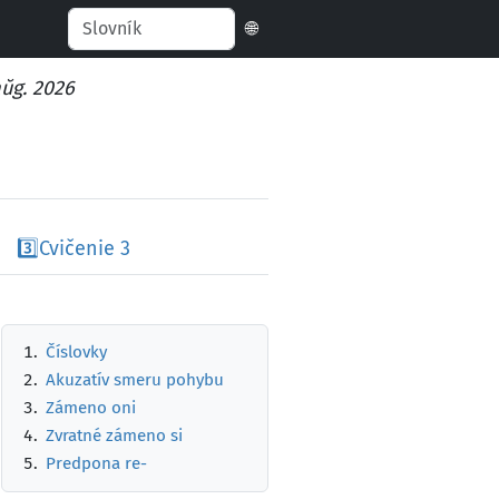
🌐
aŭg. 2026
3️⃣
Cvičenie 3
Číslovky
Akuzatív smeru pohybu
Zámeno oni
Zvratné zámeno si
Predpona re-