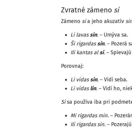
Zvratné zámeno
si
Zámeno
si
a jeho akuzatív
si
Li lavas
sin
.
– Umýva sa.
Ŝi rigardas
sin
.
– Pozerá s
Ili kantas al
si
.
– Spievajú 
Porovnaj:
Li vidas
sin
.
– Vidí seba.
Li vidas
lin
.
– Vidí ho, ni
Si
sa používa iba pri podmete
Mi rigardas min.
– Pozerá
Ili rigardas sin.
– Pozerajú