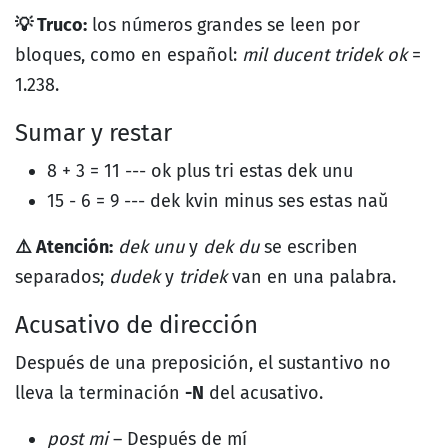
💡 Truco:
los números grandes se leen por
bloques, como en español:
mil ducent tridek ok
=
1.238.
Sumar y restar
8 + 3 = 11 --- ok plus tri estas dek unu
15 - 6 = 9 --- dek kvin minus ses estas naŭ
⚠️ Atención:
dek unu
y
dek du
se escriben
separados;
dudek
y
tridek
van en una palabra.
Acusativo de dirección
Después de una preposición, el sustantivo no
lleva la terminación
-N
del acusativo.
post mi
– Después de mí