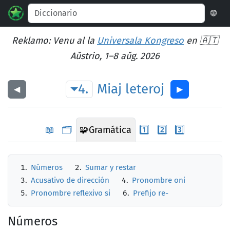
🌐
Reklamo: Venu al la
Universala Kongreso
en 🇦🇹
Aŭstrio, 1–8 aŭg. 2026
4.
Miaj
leteroj
◀︎
▶︎
📖
🗂️
🧩
Gramática
1️⃣
2️⃣
3️⃣
Números
Sumar y restar
Acusativo de dirección
Pronombre oni
Pronombre reflexivo si
Prefijo re-
Números