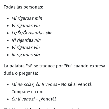
Todas las personas:
Mi rigardas min
Vi rigardas vin
Li/Ŝi/Ĝi rigardas
sin
Ni rigardas nin
Vi rigardas vin
Ili rigardas
sin
La palabra "si" se traduce por "
ĉu
" cuando expresa
duda o pregunta:
Mi ne scias, ĉu li venos
- No sé si vendrá
Compárese con:
Ĉu li venos?
- ¿Vendrá?