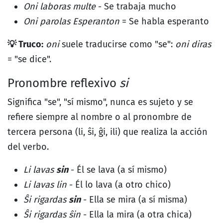
Oni laboras multe
- Se trabaja mucho
Oni parolas Esperanton
= Se habla esperanto
💡 Truco:
oni
suele traducirse como "se":
oni diras
= "se dice".
Pronombre reflexivo
si
Significa "se", "sí mismo", nunca es sujeto y se
refiere siempre al nombre o al pronombre de
tercera persona (li, ŝi, ĝi, ili) que realiza la acción
del verbo.
Li lavas
sin
- Él se lava (a sí mismo)
Li lavas lin
- Él lo lava (a otro chico)
Ŝi rigardas
sin
- Ella se mira (a sí misma)
Ŝi rigardas ŝin
- Ella la mira (a otra chica)