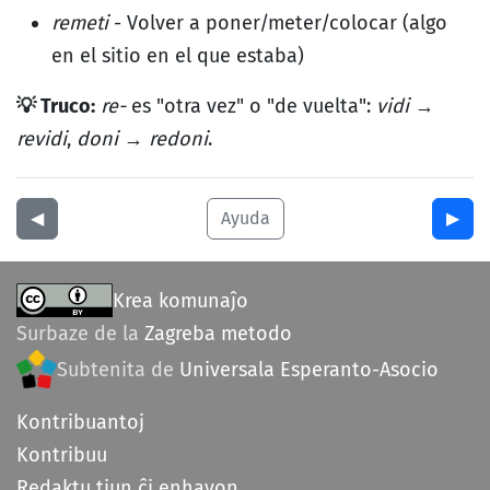
remeti
- Volver a poner/meter/colocar (algo
en el sitio en el que estaba)
💡 Truco:
re-
es "otra vez" o "de vuelta":
vidi
→
revidi
,
doni
→
redoni
.
◀︎
Ayuda
▶︎
Krea komunaĵo
Surbaze de la
Zagreba metodo
Subtenita de
Universala Esperanto-Asocio
Kontribuantoj
Kontribuu
Redaktu tiun ĉi enhavon