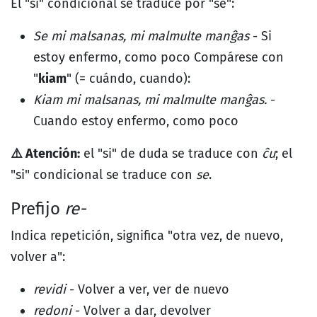
El "si" condicional se traduce por "se":
Se mi malsanas, mi malmulte manĝas
- Si
estoy enfermo, como poco Compárese con
"
kiam
" (= cuándo, cuando):
Kiam mi malsanas, mi malmulte manĝas.
-
Cuando estoy enfermo, como poco
⚠️ Atención:
el "si" de duda se traduce con
ĉu
; el
"si" condicional se traduce con
se
.
Prefijo
re-
Indica repetición, significa "otra vez, de nuevo,
volver a":
revidi
- Volver a ver, ver de nuevo
redoni
- Volver a dar, devolver