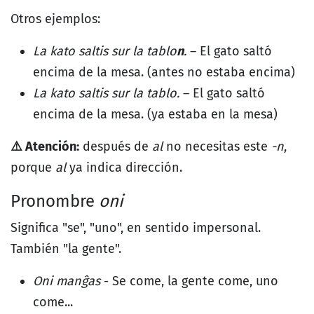
Otros ejemplos:
La kato saltis sur la tablo
n
.
– El gato saltó
encima de la mesa. (antes no estaba encima)
La kato saltis sur la tablo.
– El gato saltó
encima de la mesa. (ya estaba en la mesa)
⚠️ Atención:
después de
al
no necesitas este
-n
,
porque
al
ya indica dirección.
Pronombre
oni
Significa "se", "uno", en sentido impersonal.
También "la gente".
Oni manĝas
- Se come, la gente come, uno
come...