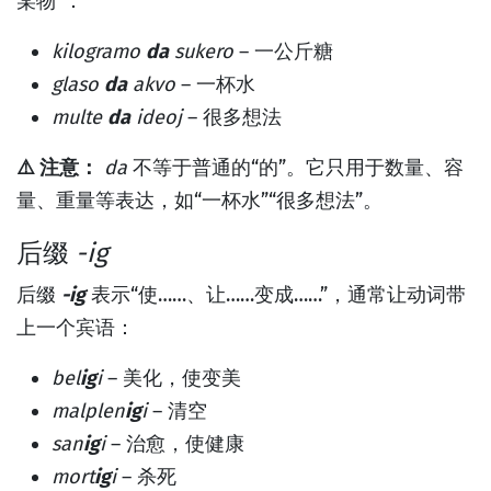
某物”：
kilogramo
da
sukero
– 一公斤糖
glaso
da
akvo
– 一杯水
multe
da
ideoj
– 很多想法
⚠️ 注意：
da
不等于普通的“的”。它只用于数量、容
量、重量等表达，如“一杯水”“很多想法”。
后缀
-ig
后缀
-ig
表示“使……、让……变成……”，通常让动词带
上一个宾语：
bel
ig
i
– 美化，使变美
malplen
ig
i
– 清空
san
ig
i
– 治愈，使健康
mort
ig
i
– 杀死