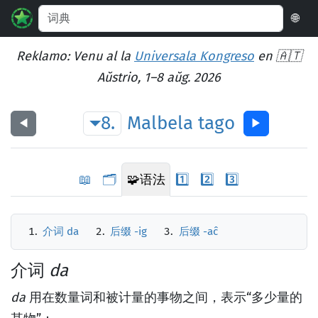
🌐
Reklamo: Venu al la
Universala Kongreso
en 🇦🇹
Aŭstrio, 1–8 aŭg. 2026
8.
Malbela
tago
◀︎
▶︎
📖
🗂️
🧩
语法
1️⃣
2️⃣
3️⃣
介词 da
后缀 -ig
后缀 -aĉ
介词
da
da
用在数量词和被计量的事物之间，表示“多少量的