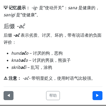
💡 记忆提示：
-ig-
是“使动开关”：
sana
是健康的，
sanigi
是“使健康”。
后缀
-aĉ
后缀
-aĉ
表示劣质、讨厌、坏的，带有说话者的负面
评价：
hund
aĉ
o
– 讨厌的狗，恶狗
knab
aĉ
o
– 讨厌的男孩，熊孩子
skrib
aĉ
i
– 乱写，涂鸦
⚠️ 注意：
-aĉ-
带明显贬义，使用时语气比较强。
◀︎
帮助
▶︎