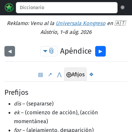
🌐
Reklamo: Venu al la
Universala Kongreso
en 🇦🇹
Aŭstrio, 1–8 aŭg. 2026
📎
Apéndice
◀︎
▶︎
▤
↗
⋀
⨁
Afijos
❖
Prefijos
dis
– (separarse)
ek
– (comienzo de acción), (acción
momentánea)
for
– (alejamiento, desaparición)