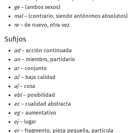
ge
– (ambos sexos)
mal
– (contrario, siendo antónimos absolutos)
re
– de nuevo, otra vez
Sufijos
ad
– acción continuada
an
– miembro, partidario
ar
– conjunto
aĉ
– baja calidad
aĵ
– cosa
ebl
– posibilidad
ec
– cualidad abstracta
eg
– aumentativo
ej
– lugar
er
– fragmento, pieza pequeña, partícula