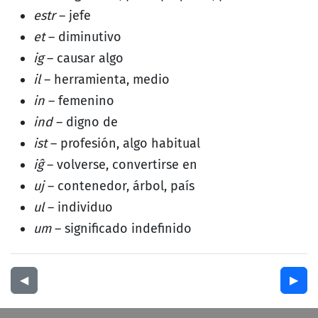
estr
– jefe
et
– diminutivo
ig
– causar algo
il
– herramienta, medio
in
– femenino
ind
– digno de
ist
– profesión, algo habitual
iĝ
– volverse, convertirse en
uj
– contenedor, árbol, país
ul
– individuo
um
– significado indefinido
◀︎
▶︎