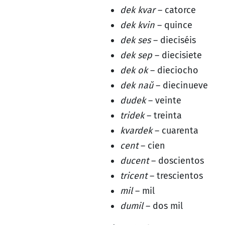
dek kvar
– catorce
dek kvin
– quince
dek ses
– dieciséis
dek sep
– diecisiete
dek ok
– dieciocho
dek naŭ
– diecinueve
dudek
– veinte
tridek
– treinta
kvardek
– cuarenta
cent
– cien
ducent
– doscientos
tricent
– trescientos
mil
– mil
dumil
– dos mil