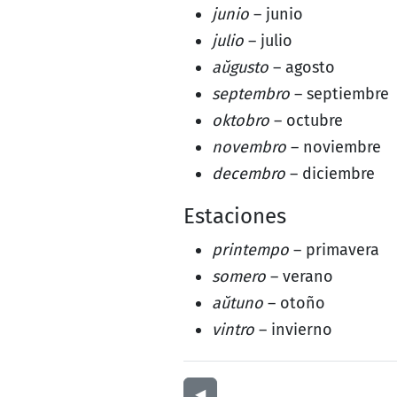
junio
– junio
julio
– julio
aŭgusto
– agosto
septembro
– septiembre
oktobro
– octubre
novembro
– noviembre
decembro
– diciembre
Estaciones
printempo
– primavera
somero
– verano
aŭtuno
– otoño
vintro
– invierno
◀︎