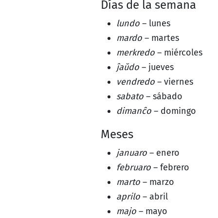
Días de la semana
lundo
– lunes
mardo
– martes
merkredo
– miércoles
ĵaŭdo
– jueves
vendredo
– viernes
sabato
– sábado
dimanĉo
– domingo
Meses
januaro
– enero
februaro
– febrero
marto
– marzo
aprilo
– abril
majo
– mayo