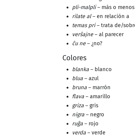
pli-malpli
– más o menos
rilate al
– en relación a
temas pri
– trata de/sobr
verŝajne
– al parecer
ĉu ne
– ¿no?
Colores
blanka
– blanco
blua
– azul
bruna
– marrón
flava
– amarillo
griza
– gris
nigra
– negro
ruĝa
– rojo
verda
– verde