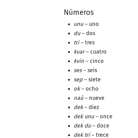
Números
unu
– uno
du
– dos
tri
– tres
kvar
– cuatro
kvin
– cinco
ses
– seis
sep
– siete
ok
– ocho
naŭ
– nueve
dek
– diez
dek unu
– once
dek du
– doce
dek tri
– trece