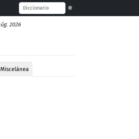
🌐
aŭg. 2026
❖
Miscelánea