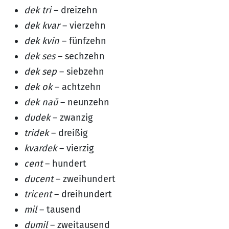
dek tri
– dreizehn
dek kvar
– vierzehn
dek kvin
– fünfzehn
dek ses
– sechzehn
dek sep
– siebzehn
dek ok
– achtzehn
dek naŭ
– neunzehn
dudek
– zwanzig
tridek
– dreißig
kvardek
– vierzig
cent
– hundert
ducent
– zweihundert
tricent
– dreihundert
mil
– tausend
dumil
– zweitausend