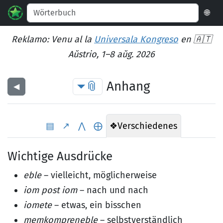
🌐
Reklamo: Venu al la
Universala Kongreso
en 🇦🇹
Aŭstrio, 1–8 aŭg. 2026
📎
Anhang
◀︎
▤
↗
⋀
⨁
❖
Verschiedenes
Wichtige Ausdrücke
eble
– vielleicht, möglicherweise
iom post iom
– nach und nach
iomete
– etwas, ein bisschen
memkompreneble
– selbstverständlich