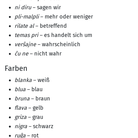
ni diru
– sagen wir
pli-malpli
– mehr oder weniger
rilate al
– betreffend
temas pri
– es handelt sich um
verŝajne
– wahrscheinlich
ĉu ne
– nicht wahr
Farben
blanka
– weiß
blua
– blau
bruna
– braun
flava
– gelb
griza
– grau
nigra
– schwarz
ruĝa
– rot