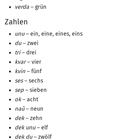
verda
– grün
Zahlen
unu
– ein, eine, eines, eins
du
– zwei
tri
– drei
kvar
– vier
kvin
– fünf
ses
– sechs
sep
– sieben
ok
– acht
naŭ
– neun
dek
– zehn
dek unu
– elf
dek du
– zwölf