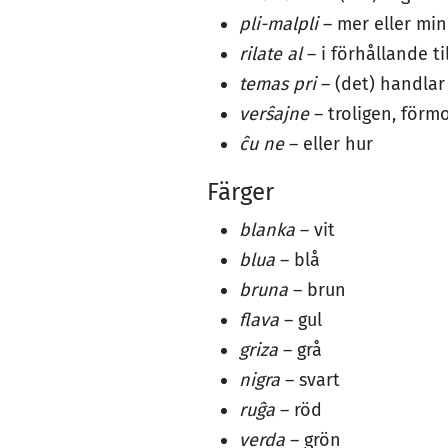
pli-malpli
– mer eller min
rilate al
– i förhållande til
temas pri
– (det) handla
verŝajne
– troligen, förm
ĉu ne
– eller hur
Färger
blanka
– vit
blua
– blå
bruna
– brun
flava
– gul
griza
– grå
nigra
– svart
ruĝa
– röd
verda
– grön