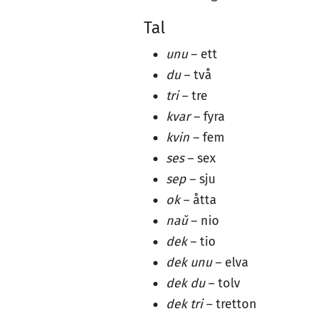
Tal
unu
– ett
du
– två
tri
– tre
kvar
– fyra
kvin
– fem
ses
– sex
sep
– sju
ok
– åtta
naŭ
– nio
dek
– tio
dek unu
– elva
dek du
– tolv
dek tri
– tretton