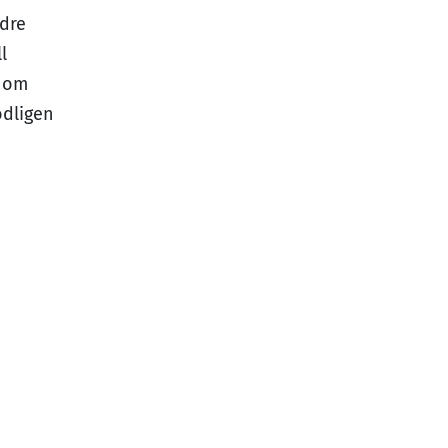
dre
l
r om
odligen