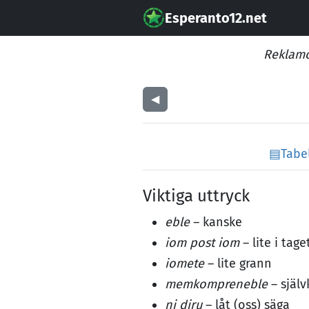
Esperanto12.net
Reklamo
◀︎
▤
Tabe
Viktiga uttryck
eble
– kanske
iom post iom
– lite i tage
iomete
– lite grann
memkompreneble
– själv
ni diru
– låt (oss) säga