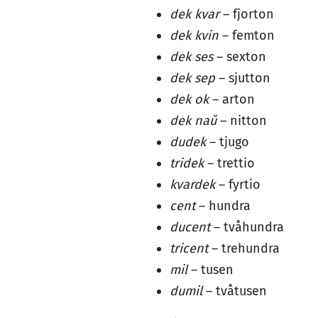
dek kvar
– fjorton
dek kvin
– femton
dek ses
– sexton
dek sep
– sjutton
dek ok
– arton
dek naŭ
– nitton
dudek
– tjugo
tridek
– trettio
kvardek
– fyrtio
cent
– hundra
ducent
– tvåhundra
tricent
– trehundra
mil
– tusen
dumil
– tvåtusen