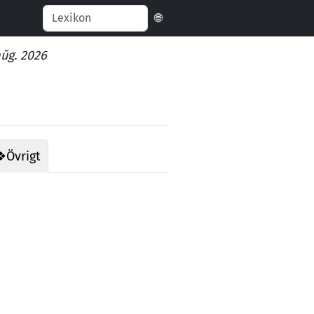
🌐
aŭg. 2026
❖
Övrigt