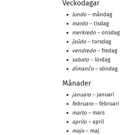
Veckodagar
lundo
– måndag
mardo
– tisdag
merkredo
– onsdag
ĵaŭdo
– torsdag
vendredo
– fredag
sabato
– lördag
dimanĉo
– söndag
Månader
januaro
– januari
februaro
– februari
marto
– mars
aprilo
– april
majo
– maj