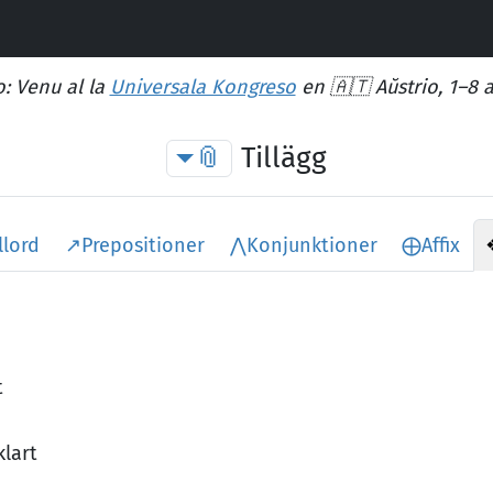
: Venu al la
Universala Kongreso
en 🇦🇹 Aŭstrio, 1–8 
📎
Tillägg
llord
↗
Prepositioner
⋀
Konjunktioner
⨁
Affix
t
klart