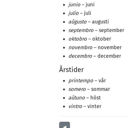
junio
– juni
julio
– juli
aŭgusto
– augusti
septembro
– september
oktobro
– oktober
novembro
– november
decembro
– december
Årstider
printempo
– vår
somero
– sommar
aŭtuno
– höst
vintro
– vinter
◀︎