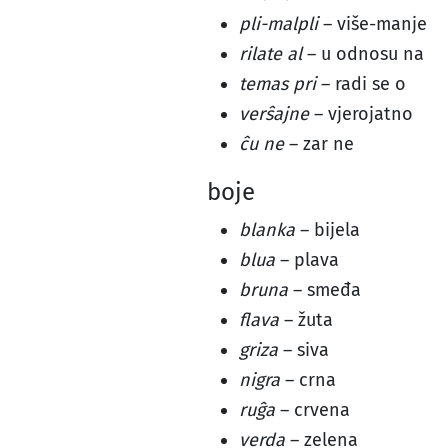
pli-malpli
– više-manje
rilate al
– u odnosu na
temas pri
– radi se o
verŝajne
– vjerojatno
ĉu ne
– zar ne
boje
blanka
– bijela
blua
– plava
bruna
– smeđa
flava
– žuta
griza
– siva
nigra
– crna
ruĝa
– crvena
verda
– zelena