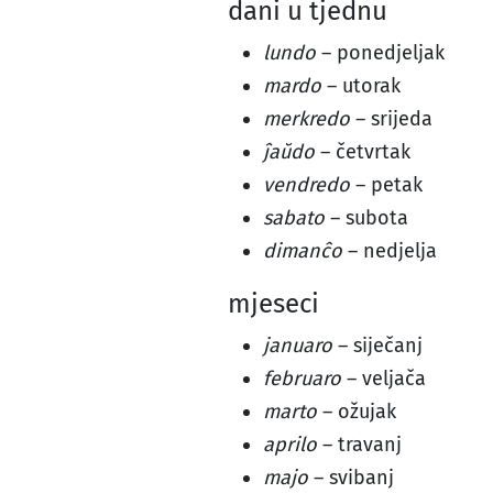
dani u tjednu
lundo
– ponedjeljak
mardo
– utorak
merkredo
– srijeda
ĵaŭdo
– četvrtak
vendredo
– petak
sabato
– subota
dimanĉo
– nedjelja
mjeseci
januaro
– siječanj
februaro
– veljača
marto
– ožujak
aprilo
– travanj
majo
– svibanj