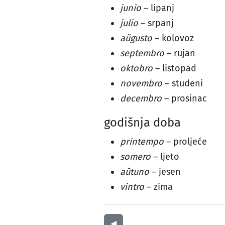
junio
– lipanj
julio
– srpanj
aŭgusto
– kolovoz
septembro
– rujan
oktobro
– listopad
novembro
– studeni
decembro
– prosinac
godišnja doba
printempo
– proljeće
somero
– ljeto
aŭtuno
– jesen
vintro
– zima
◀︎