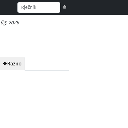
🌐
aŭg. 2026
❖
Razno