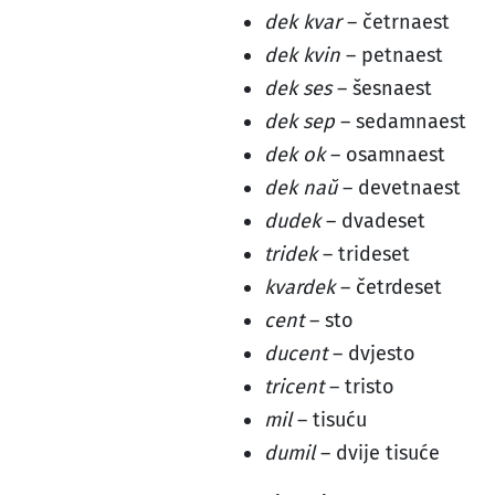
dek kvar
– četrnaest
dek kvin
– petnaest
dek ses
– šesnaest
dek sep
– sedamnaest
dek ok
– osamnaest
dek naŭ
– devetnaest
dudek
– dvadeset
tridek
– trideset
kvardek
– četrdeset
cent
– sto
ducent
– dvjesto
tricent
– tristo
mil
– tisuću
dumil
– dvije tisuće