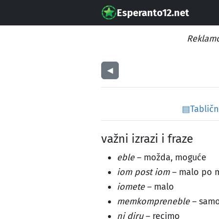
Esperanto12.net
Reklamo
◀︎
▤
Tabličn
važni izrazi i fraze
eble
– možda, moguće
iom post iom
– malo po 
iomete
– malo
memkompreneble
– samo 
ni diru
– recimo