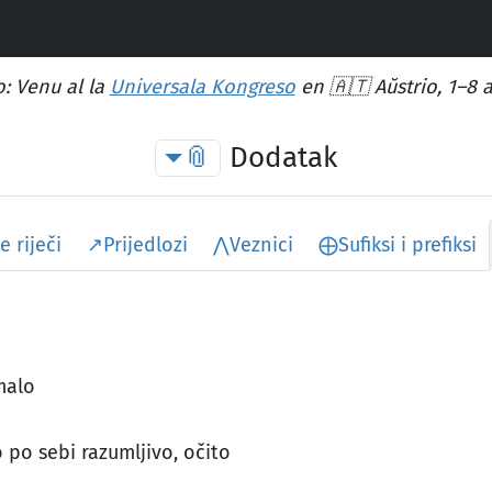
: Venu al la
Universala Kongreso
en 🇦🇹 Aŭstrio, 1–8 
📎
Dodatak
e riječi
↗
Prijedlozi
⋀
Veznici
⨁
Sufiksi i prefiksi
malo
po sebi razumljivo, očito