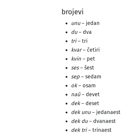
brojevi
unu
– jedan
du
– dva
tri
– tri
kvar
– četiri
kvin
– pet
ses
– šest
sep
– sedam
ok
– osam
naŭ
– devet
dek
– deset
dek unu
– jedanaest
dek du
– dvanaest
dek tri
– trinaest