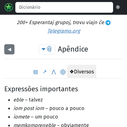
🌐
200+ Esperantaj grupoj, trovu viajn ĉe
Telegramo.org
📎
Apêndice
◀︎
▤
↗
⋀
⨁
❖
Diversos
Expressões importantes
eble
– talvez
iom post iom
– pouco a pouco
iomete
– um pouco
memkompreneble
– obviamente