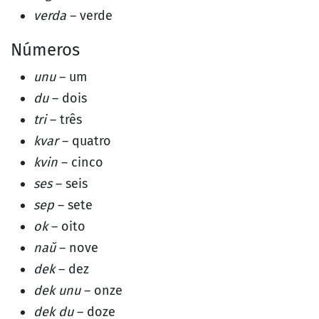
verda
– verde
Números
unu
– um
du
– dois
tri
– três
kvar
– quatro
kvin
– cinco
ses
– seis
sep
– sete
ok
– oito
naŭ
– nove
dek
– dez
dek unu
– onze
dek du
– doze