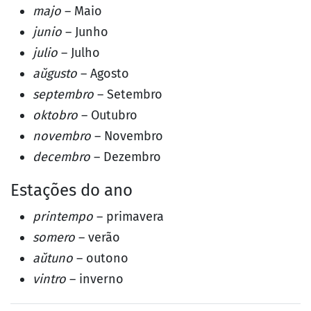
majo
– Maio
junio
– Junho
julio
– Julho
aŭgusto
– Agosto
septembro
– Setembro
oktobro
– Outubro
novembro
– Novembro
decembro
– Dezembro
Estações do ano
printempo
– primavera
somero
– verão
aŭtuno
– outono
vintro
– inverno