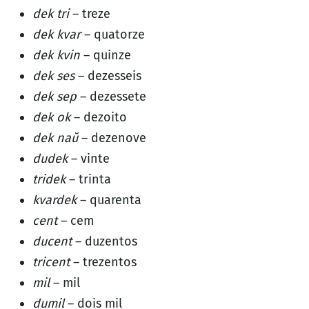
dek tri
– treze
dek kvar
– quatorze
dek kvin
– quinze
dek ses
– dezesseis
dek sep
– dezessete
dek ok
– dezoito
dek naŭ
– dezenove
dudek
– vinte
tridek
– trinta
kvardek
– quarenta
cent
– cem
ducent
– duzentos
tricent
– trezentos
mil
– mil
dumil
– dois mil