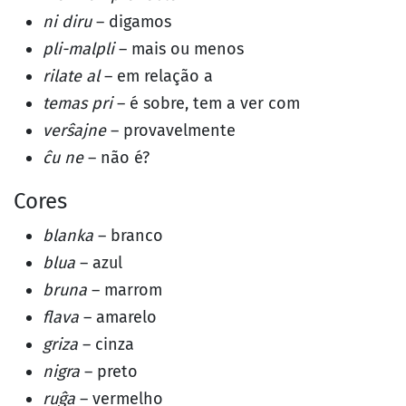
ni diru
– digamos
pli-malpli
– mais ou menos
rilate al
– em relação a
temas pri
– é sobre, tem a ver com
verŝajne
– provavelmente
ĉu ne
– não é?
Cores
blanka
– branco
blua
– azul
bruna
– marrom
flava
– amarelo
griza
– cinza
nigra
– preto
ruĝa
– vermelho