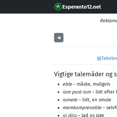
Esperanto12.net
Reklamo
◀︎
▤
Tabelo
Vigtige talemåder og 
eble
– måske, muligvis
iom post iom
– lidt efter 
iomete
– lidt, en smule
memkompreneble
– selvf
ni diru
– lad os sige