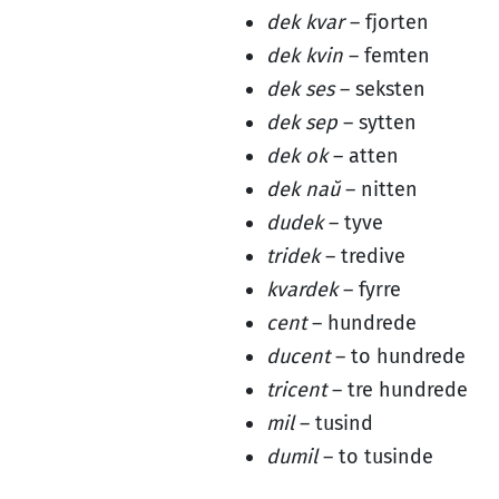
dek kvar
– fjorten
dek kvin
– femten
dek ses
– seksten
dek sep
– sytten
dek ok
– atten
dek naŭ
– nitten
dudek
– tyve
tridek
– tredive
kvardek
– fyrre
cent
– hundrede
ducent
– to hundrede
tricent
– tre hundrede
mil
– tusind
dumil
– to tusinde