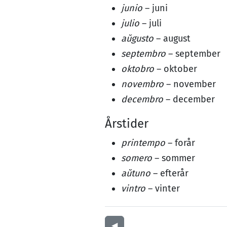
junio
– juni
julio
– juli
aŭgusto
– august
septembro
– september
oktobro
– oktober
novembro
– november
decembro
– december
Årstider
printempo
– forår
somero
– sommer
aŭtuno
– efterår
vintro
– vinter
◀︎