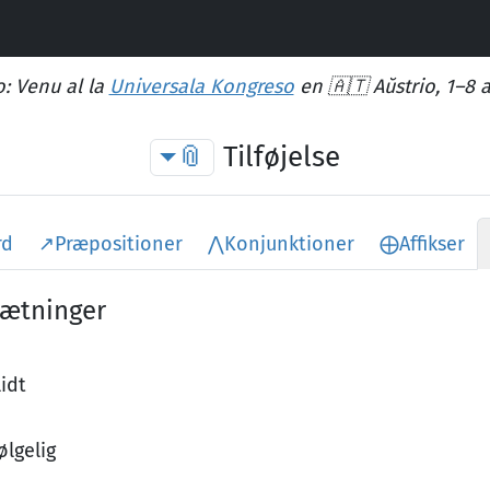
: Venu al la
Universala Kongreso
en 🇦🇹 Aŭstrio, 1–8 
📎
Tilføjelse
rd
↗
Præpositioner
⋀
Konjunktioner
⨁
Affikser
sætninger
lidt
ølgelig