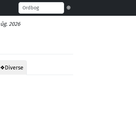
🌐
aŭg. 2026
❖
Diverse