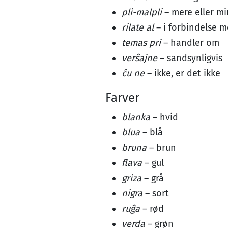
pli-malpli
– mere eller m
rilate al
– i forbindelse 
temas pri
– handler om
verŝajne
– sandsynligvis
ĉu ne
– ikke, er det ikke
Farver
blanka
– hvid
blua
– blå
bruna
– brun
flava
– gul
griza
– grå
nigra
– sort
ruĝa
– rød
verda
– grøn