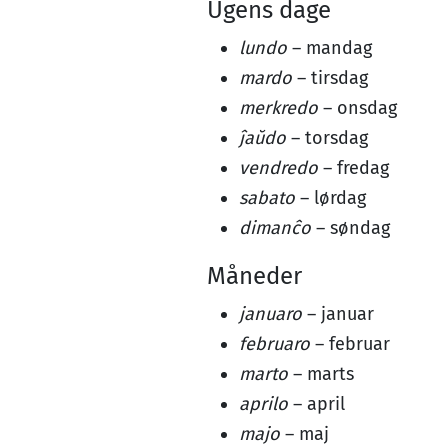
Ugens dage
lundo
– mandag
mardo
– tirsdag
merkredo
– onsdag
ĵaŭdo
– torsdag
vendredo
– fredag
sabato
– lørdag
dimanĉo
– søndag
Måneder
januaro
– januar
februaro
– februar
marto
– marts
aprilo
– april
majo
– maj