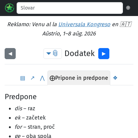
🌐
Reklamo: Venu al la
Universala Kongreso
en 🇦🇹
Aŭstrio, 1–8 aŭg. 2026
📎
Dodatek
◀︎
▶︎
▤
↗
⋀
⨁
Pripone in predpone
❖
Predpone
dis
– raz
ek
– začetek
for
– stran, proč
ge
– oba spola