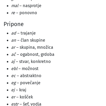
mal
– nasprotje
re
– ponovno
Pripone
ad
– trajanje
an
– član skupine
ar
– skupina, množica
aĉ
– ogabnost, grdoba
aĵ
– stvar, konkretno
ebl
– možnost
ec
– abstraktno
eg
– povečanje
ej
– kraj
er
– košček
estr
– šef, vodja