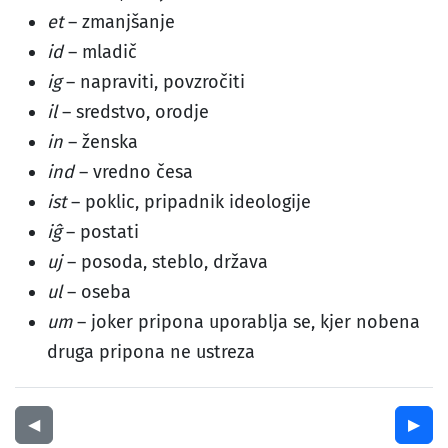
et
– zmanjšanje
id
– mladič
ig
– napraviti, povzročiti
il
– sredstvo, orodje
in
– ženska
ind
– vredno česa
ist
– poklic, pripadnik ideologije
iĝ
– postati
uj
– posoda, steblo, država
ul
– oseba
um
– joker pripona uporablja se, kjer nobena
druga pripona ne ustreza
◀︎
▶︎