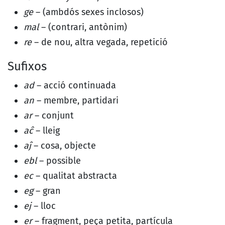
ge
– (ambdós sexes inclosos)
mal
– (contrari, antònim)
re
– de nou, altra vegada, repetició
Sufixos
ad
– acció continuada
an
– membre, partidari
ar
– conjunt
aĉ
– lleig
aĵ
– cosa, objecte
ebl
– possible
ec
– qualitat abstracta
eg
– gran
ej
– lloc
er
– fragment, peça petita, partícula