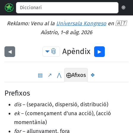
🌐
Reklamo: Venu al la
Universala Kongreso
en 🇦🇹
Aŭstrio, 1–8 aŭg. 2026
📎
Apèndix
◀︎
▶︎
▤
↗
⋀
⨁
Afixos
❖
Prefixos
dis
– (separació, dispersió, distribució)
ek
– (començament d'una acció), (acció
momentània)
for
– allunyament, fora