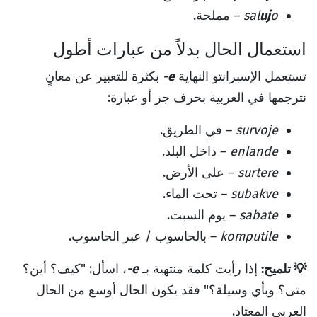
o
uj
sal
– مملحة.
استعمال الحال بدلاً من عبارات أطول
تستعمل الإسبرانتو النهاية
-e
بكثرة للتعبير عن معانٍ
نترجمها في العربية بحرف جر أو عبارة:
survoje
– في الطريق.
enlande
– داخل البلد.
surtere
– على الأرض.
subakve
– تحت الماء.
sabate
– يوم السبت.
komputile
– بالحاسوب / عبر الحاسوب.
💡 تلميح:
إذا رأيت كلمة منتهية بـ
-e
، اسأل: "كيف؟ أين؟
متى؟ وبأي وسيلة؟" فقد يكون الحال أوسع من الحال
العربي المعتاد.