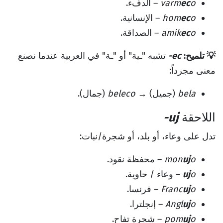
o
ec
varm
– الدفء.
o
ec
hom
– الإنسانية.
o
ec
amik
– الصداقة.
💡 تلميح:
-ec
تشبه "ـية" أو "ـة" في العربية عندما نصنع
معنى مجرداً:
bela
(جميل) →
beleco
(جمال).
اللاحقة
-uj
تدل على وعاء، أو بلد، أو شجرة/نبات:
o
uj
mon
– محفظة نقود.
o
uj
– وعاء / حاوية.
o
uj
Franc
– فرنسا.
o
uj
Angl
– إنجلترا.
o
uj
pom
– شجرة تفاح.