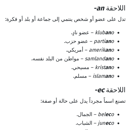
اللاحقة
-an
تدل على عضو أو شخص ينتمي إلى جماعة أو بلد أو فكرة:
o
an
klub
– عضو نادٍ.
o
an
parti
– عضو حزب.
o
an
amerik
– أمريكي.
o
an
samland
– مواطن من البلد نفسه.
o
an
krist
– مسيحي.
o
an
islam
– مسلم.
اللاحقة
-ec
تصنع اسماً مجرداً يدل على حالة أو صفة:
o
ec
bel
– الجمال.
o
ec
jun
– الشباب.