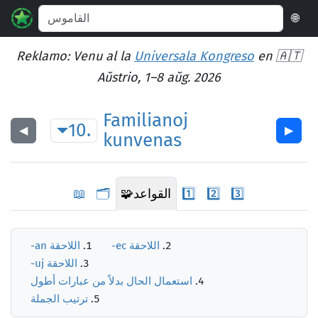
🌐
Reklamo: Venu al la
Universala Kongreso
en 🇦🇹
Aŭstrio, 1–8 aŭg. 2026
Familianoj
10.
◀︎
▶︎
kunvenas
3️⃣
2️⃣
1️⃣
القواعد
🧩
🗂️
📖
اللاحقة
-ec
اللاحقة
-an
اللاحقة
-uj
استعمال الحال بدلاً من عبارات أطول
ترتيب الجملة