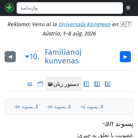
🌐
Reklamo: Venu al la
Universala Kongreso
en 🇦🇹
Aŭstrio, 1–8 aŭg. 2026
Familianoj
10.
◀︎
▶︎
kunvenas
3️⃣
2️⃣
1️⃣
دستور زبان
🧩
🗂️
📖
پسوند
-uj
پسوند
-ec
پسوند
-an
پسوند
-an
عضویت یا تعلق به چیزی: