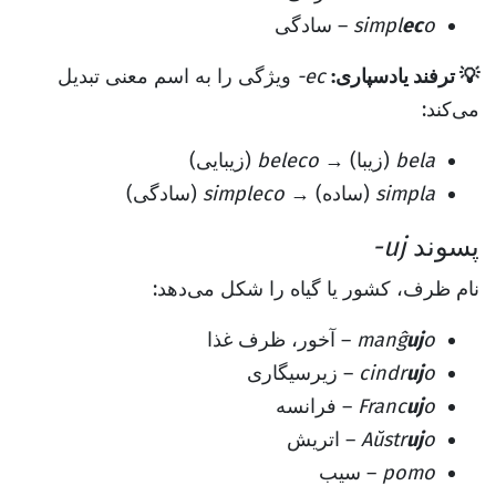
o
ec
simpl
– سادگی
💡 ترفند یادسپاری:
-ec
ویژگی را به اسم معنی تبدیل
می‌کند:
bela
(زیبا) →
beleco
(زیبایی)
simpla
(ساده) →
simpleco
(سادگی)
پسوند
-uj
نام ظرف، کشور یا گیاه را شکل می‌دهد:
o
uj
manĝ
– آخور، ظرف غذا
o
uj
cindr
– زیرسیگاری
o
uj
Franc
– فرانسه
o
uj
Aŭstr
– اتریش
pomo
– سیب