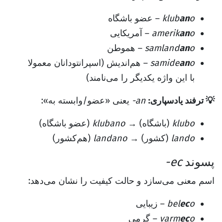
o
an
klub
– عضو باشگاه
o
an
amerik
– آمریکایی
o
an
samland
– هموطن
o
an
samide
– هم‌اندیش (اسپرانتودانان معمولا
با این واژه یکدیگر را می‌نامند)
💡 ترفند یادسپاری:
-an
یعنی «عضو/وابسته به»:
klubo
(باشگاه) →
klubano
(عضو باشگاه)
lando
(کشور) →
landano
(هم‌کشور)
پسوند
-ec
اسم معنی می‌سازد و حالت کیفیت را نشان می‌دهد:
o
ec
bel
– زیبایی
o
ec
varm
– گرمی