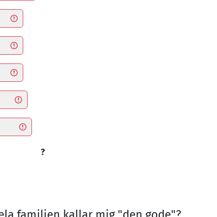
?
ela familjen kallar mig "den gode"?