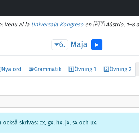
: Venu al la
Universala Kongreso
en 🇦🇹 Aŭstrio, 1–8 
6.
Maja
▶︎
️
Nya ord
🧩
Grammatik
1️⃣
Övning 1
2️⃣
Övning 2
ckså skrivas: cx, gx, hx, jx, sx och ux.