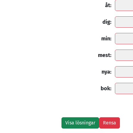
åt:
dig:
min:
mest:
nya:
bok: