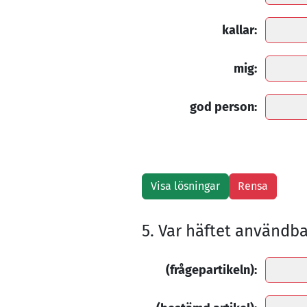
kallar:
mig:
god person:
5. Var häftet användba
(frågepartikeln):