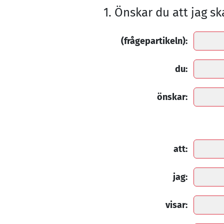
1. Önskar du att jag s
(frågepartikeln):
du:
önskar:
att:
jag:
visar: