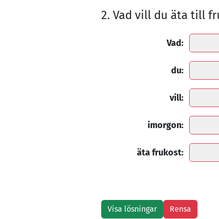
2. Vad vill du äta till
Vad:
du:
vill:
imorgon:
äta frukost: