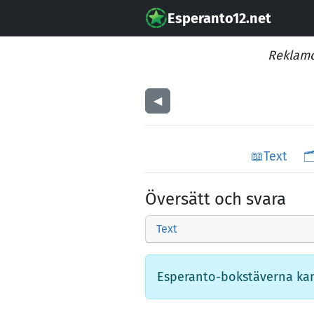
Esperanto12.net
Reklamo
◀︎
📖
Text
🗂
Översätt och svara
Text
Esperanto-bokstäverna kan o