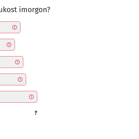
 frukost imorgon?
?