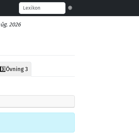
🌐
aŭg. 2026
3️⃣
Övning 3