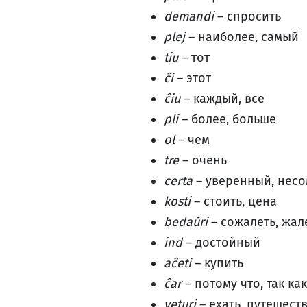
demandi
– спросить
plej
– наиболее, самый
tiu
– тот
ĉi
– этот
ĉiu
– каждый, все
pli
– более, больше
ol
– чем
tre
– очень
certa
– уверенный, нес
kosti
– стоить, цена
bedaŭri
– сожалеть, жал
ind
– достойный
aĉeti
– купить
ĉar
– потому что, так как
veturi
– ехать, путешест