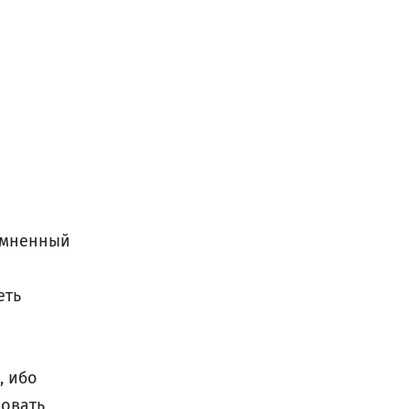
омненный
еть
, ибо
вовать