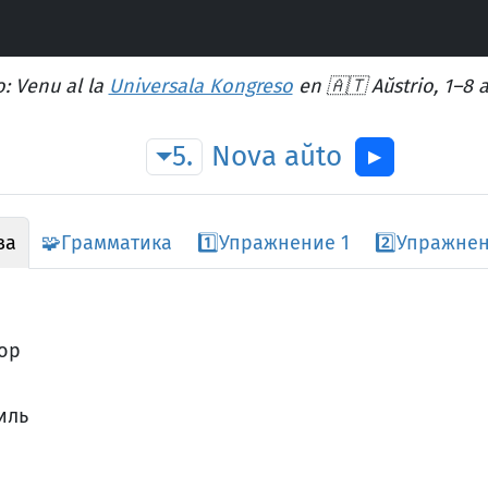
: Venu al la
Universala Kongreso
en 🇦🇹 Aŭstrio, 1–8 
5.
Nova
aŭto
▶︎
ва
🧩
Грамматика
1️⃣
Упражнение 1
2️⃣
Упражнен
ьор
иль