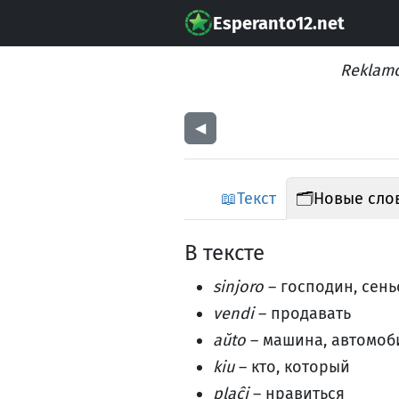
Esperanto12.net
Reklamo
◀︎
📖
Текст
🗂️
Новые сло
В тексте
sinjoro
– господин, сен
vendi
– продавать
aŭto
– машина, автомоб
kiu
– кто, который
plaĉi
– нравиться