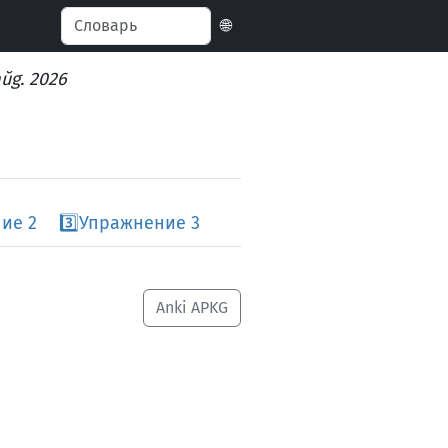
🌐
aŭg. 2026
ие 2
3️⃣
Упражнение 3
Anki APKG