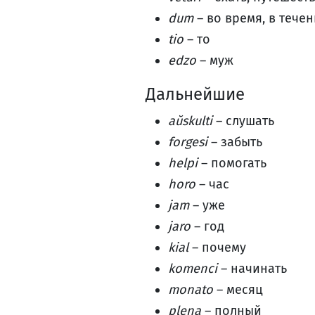
dum
– во время, в тече
tio
– то
edzo
– муж
Дальнейшие
aŭskulti
– слушать
forgesi
– забыть
helpi
– помогать
horo
– час
jam
– уже
jaro
– год
kial
– почему
komenci
– начинать
monato
– месяц
plena
– полный